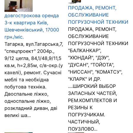
ПРОДАЖА, РЕМОНТ,
ОБСЛУЖИВАНИЕ
довгострокова оренда
ПОГРУЗОЧНОЙ ТЕХНИКИ
3-к квартира Київ,
ПРОДАЖА, РЕМОНТ,
Шевченківський, 17000
ОБСЛУЖИВАНИЕ
грн./міс.
ПОГРУЗОЧНОЙ ТЕХНИКИ
Татарка, вул.Татарська,7,
"БАЛКАНКАР",
"спецпроект" 2004р.,
"ХЮНДАЙ", "ДЭУ",
9/12 цегла, 84,1/48,9/11,5
"ДУСАН", "ТОЙОТА",
кв.м, h=2,85м, с/в-окр.(у
"НИССАН", "КОМАТСУ",
кахелі), ремонт. Сучасні
"КЛАРК" И ДР.
меблі та необхідна
....ШИРОКИЙ ВЫБОР
побутова техніка.
ЗАПАСНЫХ ЧАСТЕЙ,
Двоспальне ліжко,
РЕМ.КОМПЛЕКТОВ И
односпальне ліжко,
РЕЗИНЫ К
розкладний диван, дві
ПОГРУЗЧИКАМ.
великі ша...
ЧАСТИЧНЫЙ,
ПОУЗЛОВО...