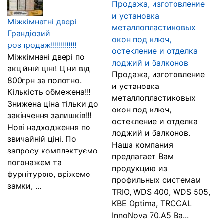
Продажа, изготовление
и установка
Міжкімнатні двері
металлопластиковых
Грандіозий
окон под ключ,
розпродаж!!!!!!!!!!!!!
остекление и отделка
Міжкімнані двері по
лоджий и балконов
акційній ціні! Ціни від
Продажа, изготовление
800грн за полотно.
и установка
Кількість обмежена!!!
металлопластиковых
Знижена ціна тільки до
окон под ключ,
закінчення залишків!!!
остекление и отделка
Нові надходження по
лоджий и балконов.
звичайній ціні. По
Наша компания
запросу комплектуємо
предлагает Вам
погонажем та
продукцию из
фурнітурою, вріжемо
профильных системам
замки, ...
TRIO, WDS 400, WDS 505,
KBE Optima, TROCAL
InnoNova 70.A5 Ba...