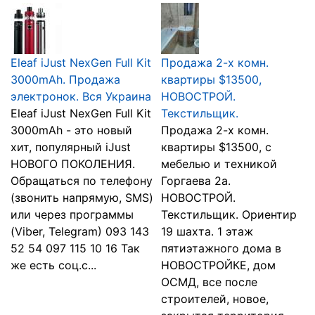
Eleaf iJust NexGen Full Kit
Продажа 2-х комн.
3000mAh. Продажа
квартиры $13500,
электронок. Вся Украина
НОВОСТРОЙ.
Eleaf iJust NexGen Full Kit
Текстильщик.
3000mAh - это новый
Продажа 2-х комн.
хит, популярный iJust
квартиры $13500, с
НОВОГО ПОКОЛЕНИЯ.
мебелью и техникой
Обращаться по телефону
Горгаева 2а.
(звонить напрямую, SMS)
НОВОСТРОЙ.
или через программы
Текстильщик. Ориентир
(Viber, Telegram) 093 143
19 шахта. 1 этаж
52 54 097 115 10 16 Так
пятиэтажного дома в
же есть соц.с...
НОВОСТРОЙКЕ, дом
ОСМД, все после
строителей, новое,