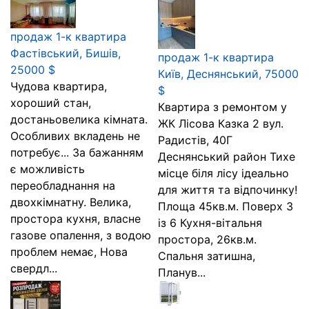
продаж 1-к квартира
Фастівський, Бишів,
продаж 1-к квартира
25000 $
Київ, Деснянський, 75000
Чудова квартира,
$
хороший стан,
Квартира з ремонтом у
достаньовелика кімната.
ЖК Лісова Казка 2 вул.
Особливих вкладень не
Радистів, 40Г
потребує... За бажанням
Деснянський район Тихе
є можливість
місце біля лісу ідеально
переобладнання на
для життя та відпочинку!
двохкімнатну. Велика,
Площа 45кв.м. Поверх 3
простора кухня, власне
із 6 Кухня-вітальня
газове опалення, з водою
простора, 26кв.м.
проблем немає, Нова
Спальня затишна,
свердл...
Планув...