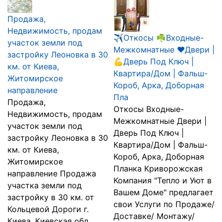
Продажа,
Недвижимость, продам
✈Откосы ☘Входные-
участок земли под
Межкомнатные ❤Двери |
застройку Леоновка в 30
💪Дверь Под Ключ |
км. от Киева,
Квартира/Дом | Фальш-
Житомирское
Короб, Арка, Доборная
направление
Пла
Продажа,
Откосы Входные-
Недвижимость, продам
Межкомнатные Двери |
участок земли под
Дверь Под Ключ |
застройку Леоновка в 30
Квартира/Дом | Фальш-
км. от Киева,
Короб, Арка, Доборная
Житомирское
Планка Криворожская
направление Продажа
Компания "Тепло и Уют в
участка земли под
Вашем Доме" предлагает
застройку в 30 км. от
свои Услуги по Продаже/
Кольцевой Дороги г.
Доставке/ Монтажу/
Киева. Киевская обл.,