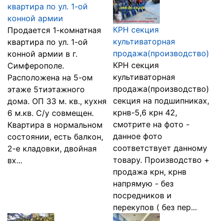
квартира по ул. 1-ой
конной армии
КРН секция
Продается 1-комнатная
культиваторная
квартира по ул. 1-ой
продажа(производство)
конной армии в г.
КРН секция
Симферополе.
культиваторная
Расположена на 5-ом
продажа(производство)
этаже 5тиэтажного
секция на подшипниках,
дома. ОП 33 м. кв., кухня
крнв-5,6 крн 42,
6 м.кв. С/у совмещен.
смотрите на фото -
Квартира в нормальном
данное фото
состоянии, есть балкон,
соответствует данному
2-е кладовки, двойная
товару. Производство +
вх...
продажа крн, крнв
напрямую - без
посредников и
перекупов ( без пер...