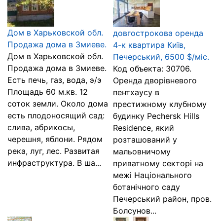
Дом в Харьковской обл.
довгострокова оренда
Продажа дома в Змиеве.
4-к квартира Київ,
Дом в Харьковской обл.
Печерський, 6500 $/міс.
Продажа дома в Змиеве.
Код объекта: 30706.
Есть печь, газ, вода, э/э
Оренда дворівневого
Площадь 60 м.кв. 12
пентхаусу в
соток земли. Около дома
престижному клубному
есть плодоносящий сад:
будинку Pechersk Hills
слива, абрикосы,
Residence, який
черешня, яблони. Рядом
розташований у
река, луг, лес. Развитая
мальовничому
инфраструктура. В ша...
приватному секторі на
межі Національного
ботанічного саду
Печерський район, пров.
Болсунов...