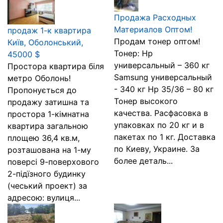
Продажа Расходных
Материалов Оптом!
продаж 1-к квартира
Продам тонер оптом!
Київ, Оболонський,
Тонер: Hp
45000 $
универсальный – 360 кг
Простора квартира біля
Samsung универсальный
метро Оболонь!
- 340 кг Hp 35/36 – 80 кг
Пропонується до
Тонер высокого
продажу затишна та
качества. Расфасовка в
простора 1-кімнатна
упаковках по 20 кг и в
квартира загальною
пакетах по 1 кг. Доставка
площею 36,4 кв.м,
по Киеву, Украине. За
розташована на 1-му
более деталь...
поверсі 9-поверхового
2-підїзного будинку
(чеський проект) за
адресою: вулиця...