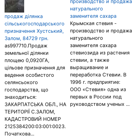
производство и продажа
натурального
заменителя сахара
продаж ділянка
Крымская стевия -
сільськогосподарського
производство и продажа
призначення Хустський,
натурального
Залом, 84729 грн.
заменителя сахара
as997710.Продаж
стевиозида из растения
земельної ділянки
стевии, а также
площею 0,0920ГА,
выращивание и
цільове призначення для
переработка Стевии. В
ведення особистого
1996 г. предприятие:
селянсьокого
ООО «Стевия» одна из
господарства, що
первых в России под
знаходиться:
руководством ученых ...
ЗАКАРПАТСЬКА ОБЛ., НА
ТЕРИТОРІЇ С.ЗАЛОМ,
КАДАСТРОВИЙ НОМЕР
2125384200:03:001:0023.
Початкова...