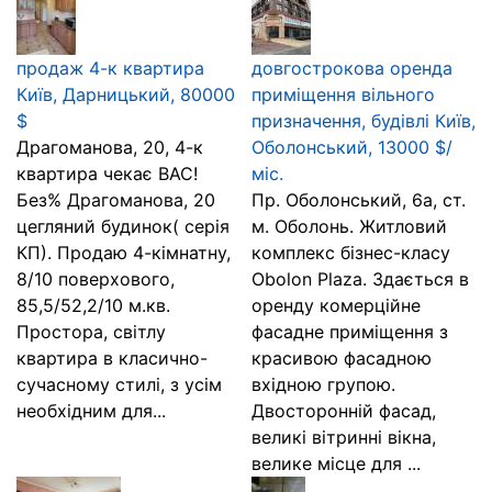
продаж 4-к квартира
довгострокова оренда
Київ, Дарницький, 80000
приміщення вільного
$
призначення, будівлі Київ,
Драгоманова, 20, 4-к
Оболонський, 13000 $/
квартира чекає ВАС!
міс.
Без% Драгоманова, 20
Пр. Оболонський, 6а, ст.
цегляний будинок( серія
м. Оболонь. Житловий
КП). Продаю 4-кімнатну,
комплекс бізнес-класу
8/10 поверхового,
Obolon Plaza. Здається в
85,5/52,2/10 м.кв.
оренду комерційне
Простора, світлу
фасадне приміщення з
квартира в класично-
красивою фасадною
сучасному стилі, з усім
вхідною групою.
необхідним для...
Двосторонній фасад,
великі вітринні вікна,
велике місце для ...