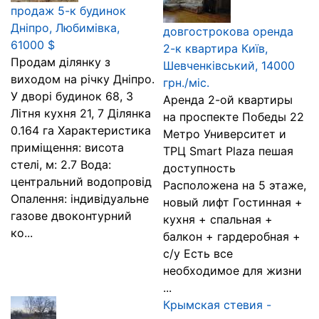
продаж 5-к будинок
Дніпро, Любимівка,
довгострокова оренда
61000 $
2-к квартира Київ,
Продам ділянку з
Шевченківський, 14000
виходом на річку Дніпро.
грн./міс.
У дворі будинок 68, 3
Аренда 2-ой квартиры
Літня кухня 21, 7 Ділянка
на проспекте Победы 22
0.164 га Характеристика
Метро Университет и
приміщення: висота
ТРЦ Smart Plaza пешая
стелі, м: 2.7 Вода:
доступность
центральний водопровід
Расположена на 5 этаже,
Опалення: індивідуальне
новый лифт Гостинная +
газове двоконтурний
кухня + спальная +
ко...
балкон + гардеробная +
с/у Есть все
необходимое для жизни
...
Крымская стевия -