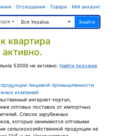
шення
|
Оголошення
|
Товари
|
Мій аккаунт
горія
Вся Україна
Знайти
к квартира
 активно.
льків 53000 не активно.
Найти похожие
 продукции пищевой промышленности
ежных компаний
ьственный интернет-портал,
ния оптовых поставок от импортных
ителей. Список зарубежных
ков, которые занимаются оптовыми
ми сельскохозяйственной продукции на