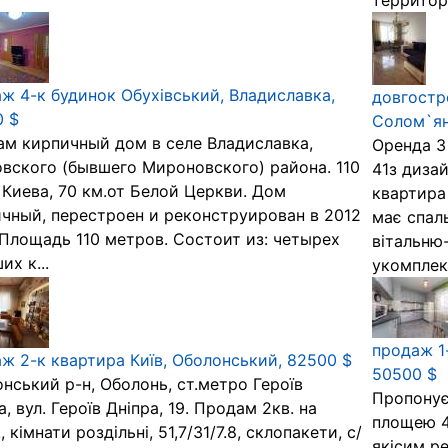
территор
ж 4-к будинок Обухівський, Владиславка,
довгостр
0 $
Солом`янс
м кирпичный дом в селе Владиславка,
Оренда 3
вского (бывшего Мироновского) района. 110
41з диза
 Киева, 70 км.от Белой Церкви. Дом
квартира
чный, перестроен и реконструирован в 2012
має спаль
 Площадь 110 метров. Состоит из: четырех
вітальню
их к...
укомплек.
продаж 1
ж 2-к квартира Київ, Оболонський, 82500 $
50500 $
нський р-н, Оболонь, ст.метро Героїв
Пропонує
а, вул. Героїв Дніпра, 19. Продам 2кв. на
площею 4
, кімнати роздільні, 51,7/31/7.8, склопакети, с/
якісим ре