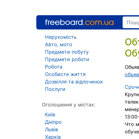
Нерухомість
Об
Авто, мото
Об
Предмети побуту
Предмети роботи
Робота
Объяв
Особисте життя
объяв
Дозвілля та відпочинок
Сроч
Послуги
Крупн
теле
Оголошення у містах:
менед
Київ
13:00
Дніпро
Что м
Львів
обуче
Харків