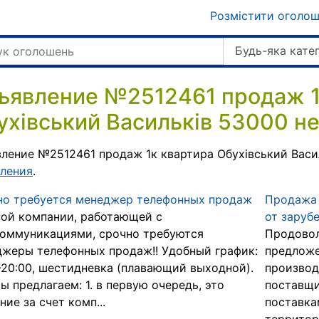
Розмістити оголо
Будь-яка кате
ъявление №2512461 продаж 1
ухівський Васильків 53000 не
ление №2512461 продаж 1к квартира Обухівський Васи
ления
.
но требуется менеджер телефонных продаж
Продажа
ой компании, работающей с
от заруб
коммуникациями, срочно требуются
Продовол
жеры телефонных продаж!! Удобный график:
предложе
-20:00, шестидневка (плавающий выходной).
производ
ы предлагаем: 1. в первую очередь, это
поставщи
ние за счет комп...
поставка