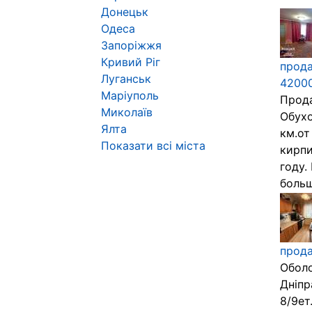
Донецьк
Одеса
Запоріжжя
Кривий Ріг
прода
Луганськ
4200
Маріуполь
Прода
Миколаїв
Обухо
Ялта
км.от
Показати всі міста
кирпи
году.
больш
прода
Оболо
Дніпр
8/9ет.