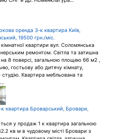
ию СНГ и др. Номенклатура...
окова оренда 3-к квартира Київ,
ький, 19500 грн./міс.
 кімнатної квартири вул. Соломянська
йнерським ремонтом. Світла та затишна
 на 8 поверсі, загальною площею 66 м2 ,
ню, гостьову або дитячу кімнату,
- студію. Квартира мебльована та
..
-к квартира Броварський, Бровари,
ться у продаж 1 к квартира загальною
2.2 кв м в чудовому місті Бровари з
монтом. Квартира світла, затишна,