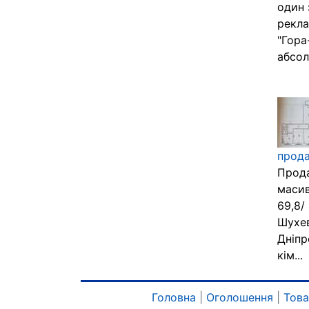
один 
рекла
"Гора
абсол
прода
Прода
масив
69,8/
Шухев
Дніпр
кім...
Головна
|
Оголошення
|
Тов