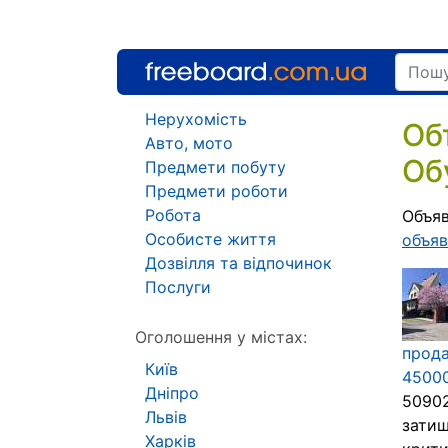
Нерухомість
Об
Авто, мото
Об
Предмети побуту
Предмети роботи
Робота
Объяв
Особисте життя
объяв
Дозвілля та відпочинок
Послуги
Оголошення у містах:
прода
Київ
4500
Дніпро
50902
Львів
затиш
Харків