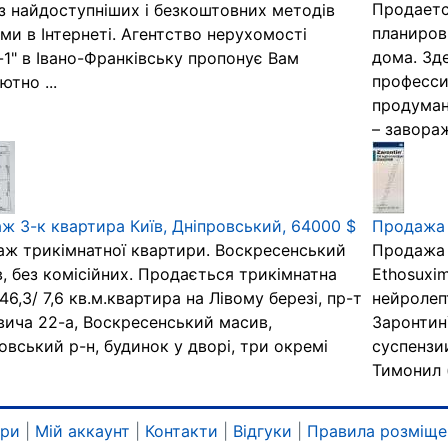
Продаетс
з найдоступніших і безкоштовних методів
планиров
ми в Інтернеті. Агентство нерухомості
дома. Зд
-1" в Івано-Франківську пропонує Вам
професси
ютно ...
продуман
– завора
ж 3-к квартира Київ, Дніпровський, 64000 $
Продажа 
ж трикімнатної квартири. Воскресенський
Продажа 
, без комісійних. Продається трикімнатна
Ethosuxi
 46,3/ 7,6 кв.м.квартира на Лівому березі, пр-т
нейролеп
ича 22-а, Воскресенський масив,
Заронтин
овський р-н, будинок у дворі, три окремі
суспензи
Тимонил (
ари
|
Мій аккаунт
|
Контакти
|
Відгуки
|
Правила розміще