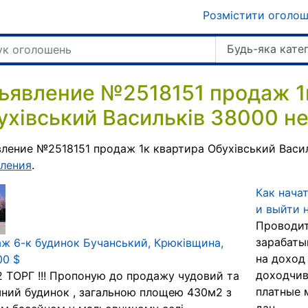
Розмістити оголо
Будь-яка кате
ъявление №2518151 продаж 1
ухівський Васильків 38000 не
ление №2518151 продаж 1к квартира Обухівський Васил
ления
.
Как нача
и выйти н
Проводит
зарабаты
ж 6-к будинок Бучанський, Крюківщина,
на доход 
00 $
доходчив
 ТОРГ !!! Пропоную до продажу чудовий та
платные 
ний будинок , загальною площею 430м2 з