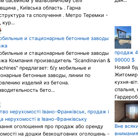
дан...
м басейном у мальовничому селі
вщина , Київська область . Гарна
структура та сполучення . Метро Теремки -
, кур...
обильные и стационарные бетонные заводы
ажа
продаж 4
обильные и стационарные бетонные заводы
99000 $
жа Компания производитель "Scandinavian &
Новий бу
chines" предлагает: б/у мобильные и
Житомирсь
онарные бетонные заводы, линии по
кухня-ві
овлению изделий из бетона.
спальня, 
водительность бето...
Гардероб,
тво нерухомості Івано-Франківськ, продаж і
а нерухомості в Івано-Франківську
Вне всяк
ання оголошення про продаж або оренду
внимания
омості на дошки безкоштовних оголошень -