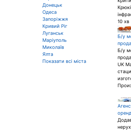
крити
Донецьк
Крюкі
Одеса
інфра
Запоріжжя
10 хв 
Кривий Ріг
Луганськ
Б/у м
Маріуполь
прод
Миколаїв
Б/у м
Ялта
прода
Показати всі міста
UK Ma
стаци
изгот
Произ
Агенс
оренд
Додав
нерух