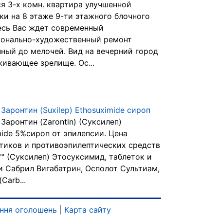
я 3-х комн. квартира улучшенной
ки на 8 этаже 9-ти этажного блочного
есь Вас ждет современный
онально-художественный ремонт
ный до мелочей. Вид на вечерний город
живающее зрелище. Ос...
Заронтин (Suxilep) Ethosuximide сироп
Заронтин (Zarontin) (Суксилеп)
mide 5%сироп от эпилепсии. Цена
тиков и противоэпилептических средств
™ (Суксилеп) Этосуксимид, таблеток и
и Сабрил Вигабатрин, Осполот Сультиам,
Carb...
ння оголошень
|
Карта сайту