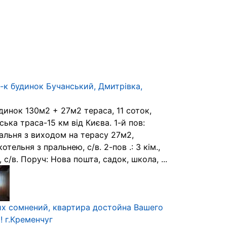
-к будинок Бучанський, Дмитрівка,
динок 130м2 + 27м2 тераса, 11 соток,
ка траса-15 км від Києва. 1-й пов:
тальня з виходом на терасу 27м2,
котельня з пральнею, с/в. 2-пов .: 3 кім.,
 с/в. Поруч: Нова пошта, садок, школа, ...
их сомнений, квартира достойна Вашего
! г.Кременчуг