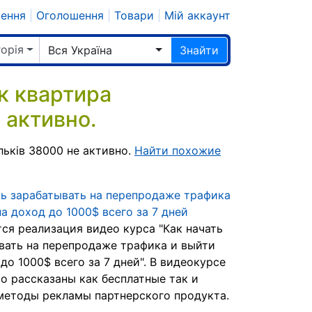
шення
|
Оголошення
|
Товари
|
Мій аккаунт
горія
Вся Україна
Знайти
к квартира
 активно.
ьків 38000 не активно.
Найти похожие
ть зарабатывать на перепродаже трафика
а доход до 1000$ всего за 7 дней
ся реализация видео курса "Как начать
вать на перепродаже трафика и выйти
до 1000$ всего за 7 дней". В видеокурсе
о рассказаны как бесплатные так и
методы рекламы партнерского продукта.