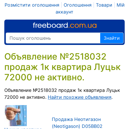
Розмістити оголошення
|
Оголошення
|
Товари
|
Мій
аккаунт
Знайти
Объявление №2518032
продаж 1к квартира Луцьк
72000 не активно.
Объявление №2518032 продаж 1к квартира Луцьк
72000 не активно.
Найти похожие объявления
.
Продажа Неотигазон
(Neotigason) D05BB02