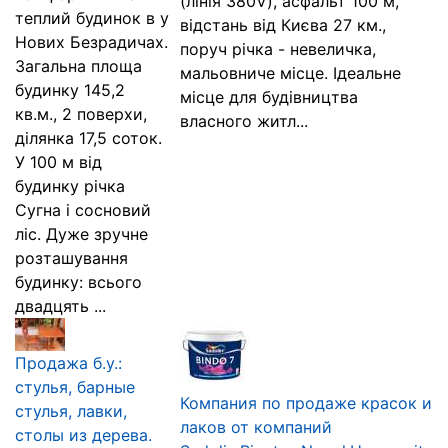
(лінія 380V), асфальт 100 м,
теплий будинок в у
відстань від Києва 27 км.,
Нових Безрадичах.
поруч річка - невеличка,
Загальна площа
мальовниче місце. Ідеальне
будинку 145,2
місце для будівництва
кв.м., 2 поверхи,
власного житл...
ділянка 17,5 соток.
У 100 м від
будинку річка
Сугна і сосновий
ліс. Дуже зручне
розташування
будинку: всього
двадцять ...
Продажа б.у.:
стулья, барные
Компания по продаже красок и
стулья, лавки,
лаков от компаний
столы из дерева.