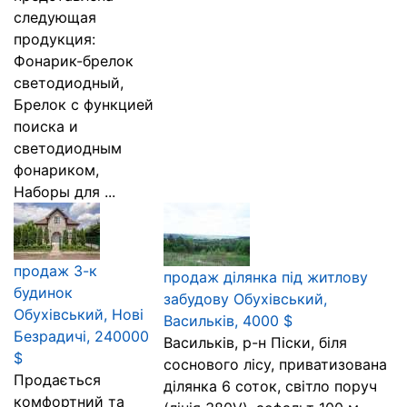
следующая
продукция:
Фонарик-брелок
светодиодный,
Брелок с функцией
поиска и
светодиодным
фонариком,
Наборы для ...
продаж 3-к
продаж ділянка під житлову
будинок
забудову Обухівський,
Обухівський, Нові
Васильків, 4000 $
Безрадичі, 240000
Васильків, р-н Піски, біля
$
соснового лісу, приватизована
Продається
ділянка 6 соток, світло поруч
комфортний та