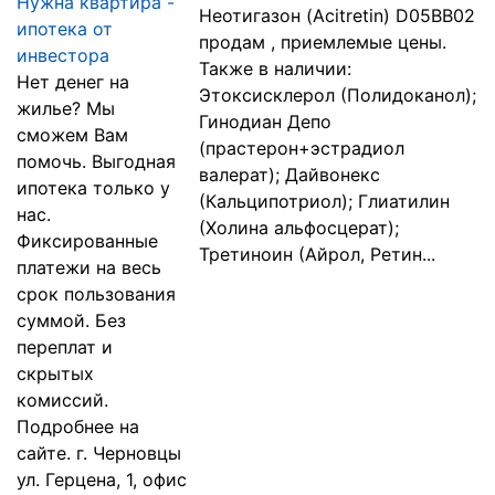
Нужна квартира -
Неотигазон (Acitretin) D05BB02
ипотека от
продам , приемлемые цены.
инвестора
Также в наличии:
Нет денег на
Этоксисклерол (Полидоканол);
жилье? Мы
Гинодиан Депо
сможем Вам
(прастерон+эстрадиол
помочь. Выгодная
валерат); Дайвонекс
ипотека только у
(Кальципотриол); Глиатилин
нас.
(Холина альфосцерат);
Фиксированные
Третиноин (Айрол, Ретин...
платежи на весь
срок пользования
суммой. Без
переплат и
скрытых
комиссий.
Подробнее на
сайте. г. Черновцы
ул. Герцена, 1, офис