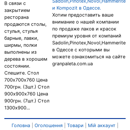
Sadolin,Pinotex,Novol,Hammerite
В связи с
и Kompozit в Одессе.
закрытием
Хотим предоставить ваше
ресторана
внимание о нашей компании
продаются столы,
по продаже лаков и красок
стулья, стулья
премиум уровня от компаний
барные, лавки,
Sadolin,Pinotex,Novol,Hammerite
ширмы, полки
в Одессе с которыми вы
выполнены из
можете ознакомиться на сайте
дерева в хорошем
granpaleta.com.ua
состоянии.
Спешите. Стол
700х700х760 Цена
700грн. (3шт.) Стол
900х900х760 Цена
900грн. (7шт.) Стол
1300х900...
Головна
|
Оголошення
|
Товари
|
Мій аккаунт
|