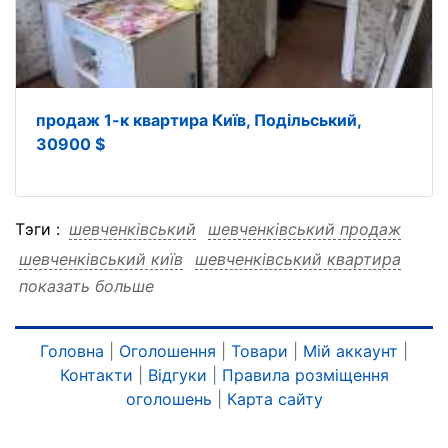
продаж 1-к квартира Київ, Подільський,
30900 $
Тэги :
шевченківський
шевченківський продаж
шевченківський київ
шевченківський квартира
показать больше
шевченківський 190000
шевченківський 1-к
шевченківський 1-к продаж
шевченківський 1-к київ
Головна
|
Оголошення
|
Товари
|
Мій аккаунт
|
Контакти
|
Відгуки
|
Правила розміщення
шевченківський 1-к квартира
оголошень
|
Карта сайту
шевченківський 1-к 190000
продаж
продаж шевченківський
продаж київ