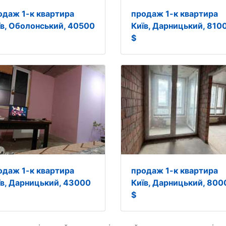
одаж 1-к квартира
продаж 1-к квартира
їв, Оболонський, 40500
Київ, Дарницький, 810
$
одаж 1-к квартира
продаж 1-к квартира
їв, Дарницький, 43000
Київ, Дарницький, 800
$