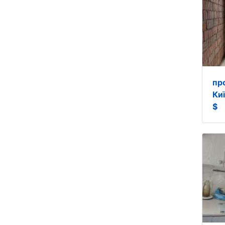
пр
Ки
$