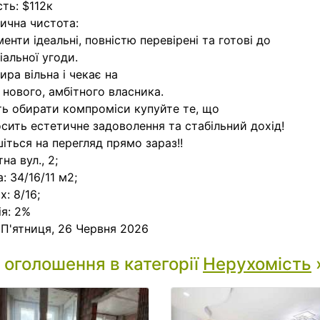
сть: $112к
чна чистота:
енти ідеальні, повністю перевірені та готові до
іальної угоди.
ира вільна і чекає на
 нового, амбітного власника.
ь обирати компроміси купуйте те, що
сить естетичне задоволення та стабільний дохід!
іться на перегляд прямо зараз!!
на вул., 2;
: 34/16/11 м2;
х: 8/16;
ія: 2%
:
П'ятниця, 26 Червня 2026
і оголошення в категорії
Нерухомість