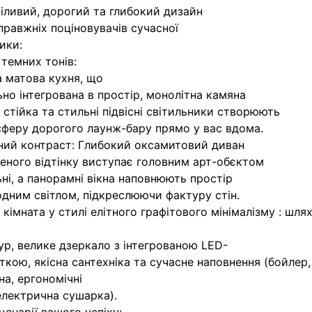
іливий, дорогий та глибокий дизайн
правжніх поціновувачів сучасної
ики:
 темних тонів:
 матова кухня, що
ьно інтегрована в простір, монолітна камяна
 стійка та стильні підвісні світильники створюють
феру дорогого лаунж-бару прямо у вас вдома.
ний контраст: Глибокий оксамитовий диван
еного відтінку виступає головним арт-обєктом
ьні, а панорамні вікна наповнюють простір
дним світлом, підкреслюючи фактуру стін.
 кімната у стилі елітного графітового мінімалізму : шл
р, велике дзеркало з інтегрованою LED-
іткою, якісна сантехніка та сучасне наповнення (бойлер
а, ергономічні
 електрична сушарка).