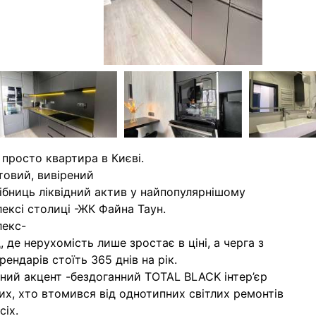
 просто квартира в Києві.
товий, вивірений
ібниць ліквідний актив у найпопулярнішому
ексі столиці -ЖК Файна Таун.
лекс-
, де нерухомість лише зростає в ціні, а черга з
рендарів стоїть 365 днів на рік.
ний акцент -бездоганний TOTAL BLACK інтер’єр
их, хто втомився від однотипних світлих ремонтів
сіх.