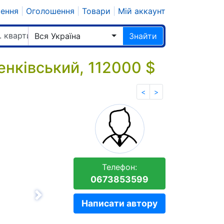
шення
|
Оголошення
|
Товари
|
Мій аккаунт
. квартир
Вся Україна
Знайти
енківський, 112000 $
<
>
Телефон:
0673853599
Вперёд
Написати автору