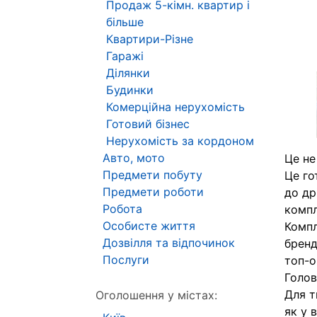
Продаж 5-кімн. квартир і
більше
Квартири-Різне
Гаражі
Ділянки
Будинки
Комерційна нерухомість
Готовий бізнес
Нерухомість за кордоном
Авто, мото
Це не
Предмети побуту
Це го
Предмети роботи
до др
Робота
компл
Особисте життя
Комп
Дозвілля та відпочинок
бренд
Послуги
топ-о
Голов
Для т
Оголошення у містах:
як у в