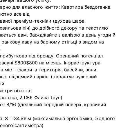
ценарії вашого успіху:
арно для власного життя: Квартира бездоганна.
ютно все від
ваної преміум-техніки (духова шафа,
хвильова піч) до дрібного декору та текстилю
ається вам. Заїжджайте з валізою в день угоди й
 ранкову каву на барному стільці з видом на
.
прибутково під оренду: Орендний потенціал
красуні $600$800 на місяць. Інфраструктура
 в місті (закрита територія, басейни, зони
кю, підземний паркінг) гарантує нульовий
ій.
етри обєкта:
Салютна, 2 (ЖК Файна Таун)
х: 8/16 (ідеальний середній поверх, красивий
: S = 34 кв.м (максимальна ергономіка, жодного
еного сантиметра)