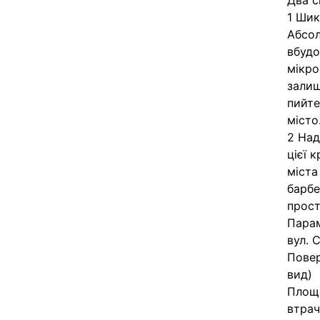
Два с
1 Шик
Абсол
вбудо
мікро
залиш
пийте
місто
2 Над
цієї 
міста
барбе
прост
Парам
вул. 
Повер
вид)
Площа
втрач