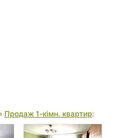
»
Продаж 1-кімн. квартир
: