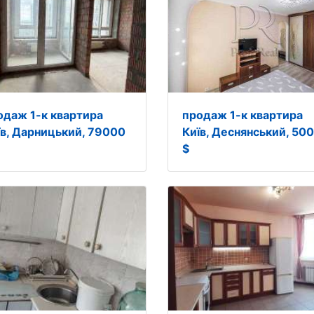
одаж 1-к квартира
продаж 1-к квартира
їв, Дарницький, 79000
Київ, Деснянський, 50
$