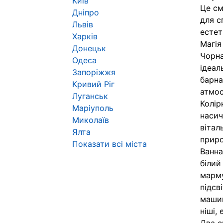
Київ
Це см
Дніпро
для с
Львів
естет
Харків
Магія
Донецьк
Чорна
Одеса
ідеал
Запоріжжя
барна
Кривий Ріг
атмос
Луганськ
Колір
Маріуполь
насич
Миколаїв
вітал
Ялта
приро
Показати всі міста
Ванна
білий
марму
підсв
машин
ніші,