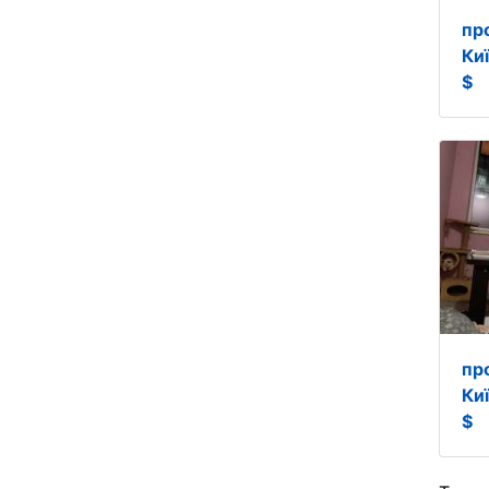
пр
Ки
$
пр
Ки
$