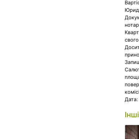
Варті
Юриди
Докум
нотар
Кварт
свого
Досит
прино
Запиш
Салют
площа
повер
коміс
Дата
Інш