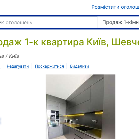
Розмістити оголо
Продаж 1-кімн
одаж 1-к квартира Київ, Шевч
на / Київ
|
|
|
и
Редагувати
Поскаржитися
Видалити
азад