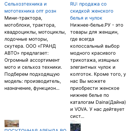
Сельхозтехника и
RU: продажа со
мототехника опт розн
скидкой женского
Мини-трактора,
белья и чулок
мотоблоки, трактора,
Нижнее-белье.РУ - это
квадроциклы, мотоциклы,
товары для женщин,
лодочные моторы,
где всегда
скутера. ООО «ГРАНД
колоссальный выбор
АВТО» предлагает:
модного красивого
Огромный ассортимент
трикотажа, изящных
мото и сельхоз техники.
элегантных чулок и
Подберем подходящую
колготок. Кроме того, у
модель: производитель,
нас Вы можете
назначение, функцион...
приобрести женское
нижнее белье по
каталогам Daina(Дайна)
и VOVA. У нас дейтвует
сист...
ПОСУТОЧНАЯ АРЕНДА ВО