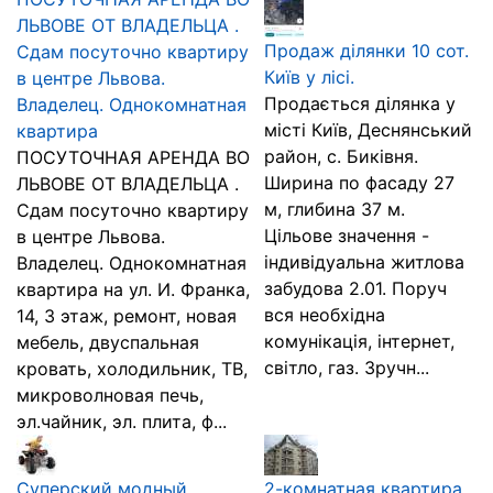
ЛЬВОВЕ ОТ ВЛАДЕЛЬЦА .
Продаж ділянки 10 сот.
Сдам посуточно квартиру
Київ у лісі.
в центре Львова.
Продається ділянка у
Владелец. Однокомнатная
місті Київ, Деснянський
квартира
район, с. Биківня.
ПОСУТОЧНАЯ АРЕНДА ВО
Ширина по фасаду 27
ЛЬВОВЕ ОТ ВЛАДЕЛЬЦА .
м, глибина 37 м.
Сдам посуточно квартиру
Цільове значення -
в центре Львова.
індивідуальна житлова
Владелец. Однокомнатная
забудова 2.01. Поруч
квартира на ул. И. Франка,
вся необхідна
14, 3 этаж, ремонт, новая
комунікація, інтернет,
мебель, двуспальная
світло, газ. Зручн...
кровать, холодильник, ТВ,
микроволновая печь,
эл.чайник, эл. плита, ф...
Суперский модный
2-комнатная квартира