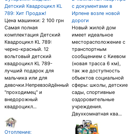
Детский Квадроцикл KL
с документами в
789: Хит Продаж!
Ирпене возле новой
Цена машинки: 2 100 грн
дороги
Самая полная
Новый жилой дом
комплектация Детский
имеет идеальное
Квадроцикл KL 789:
месторасположение с
черно-красный. 12
транспортным
вольтовый детский
сообщением с Киевом
квадроцикл KL 789-
(новая трасса 6 км),
лучший подарок для
так же доступность
мальчика или для
объектов социальной
девочки.Непревзойдённый
сферы: школы, детские
"проходимец" и
сады, спортивные
внедорожный
оздоровительные
квадроцикл...
учреждения.
Двухкомнатная ква...
Отопление: