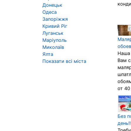
конди
Донецьк
Одеса
Запоріжжя
Кривий Ріг
Луганськ
Маляр
Маріуполь
обоев
Миколаїв
Наша 
Ялта
Вам с
Показати всі міста
маляр
шпатл
обоям
от 40 
Без п
день!!
Требу