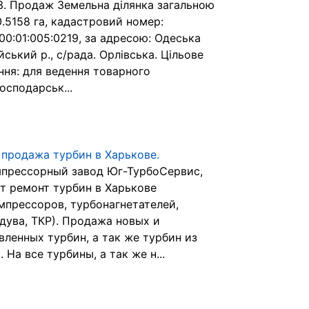
3. Продаж Земельна ділянка загальною
.5158 га, кадастровий номер:
00:01:005:0219, за адресою: Одеська
ійський р., с/рада. Орлівська. Цільове
ння: для ведення товарного
осподарськ...
 продажа турбин в Харькове.
прессорный завод Юг-ТурбоСервис,
т ремонт турбин в Харькове
мпрессоров, турбонагнетателей,
дува, ТКР). Продажа новых и
вленных турбин, а так же турбин из
 На все турбины, а так же н...