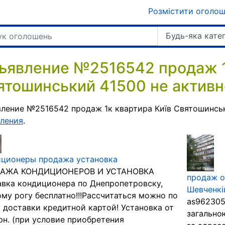
Розмістити оголо
Будь-яка кате
ъявление №2516542 продаж 1
ятошинський 41500 не активн
ление №2516542 продаж 1к квартира Київ Святошинськ
ления
.
иционеры продажа установка
АЖА КОНДИЦИОНЕРОВ И УСТАНОВКА
продаж о
вка кондиционера по Днепропетровску,
Шевченкі
му рогу бесплатно!!!Рассчитаться можно по
as962305
 доставки кредитной картой! Установка от
загально
рн. (при условие приобретения