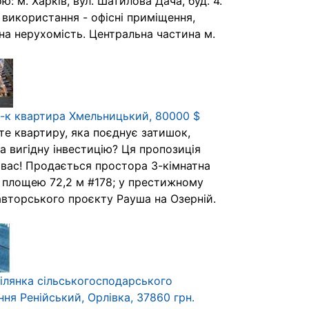
ю: м. Харків, вул. Шатилова Дача, буд. 4.
використання - офісні приміщення,
на нерухомість. Центральна частина м.
-к квартира Хмельницький, 80000 $
те квартиру, яка поєднує затишок,
а вигідну інвестицію? Ця пропозиція
 вас! Продається простора 3-кімнатна
 площею 72,2 м #178; у престижному
авторського проєкту Рауша на Озерній.
ілянка сільськогосподарського
ня Ренійський, Орлівка, 37860 грн.