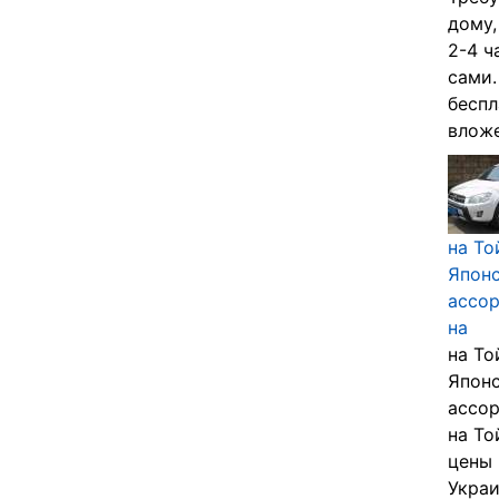
дому,
2-4 ч
сами.
беспл
вложе
на То
Японс
ассор
на
на То
Японс
ассор
на То
цены 
Украин