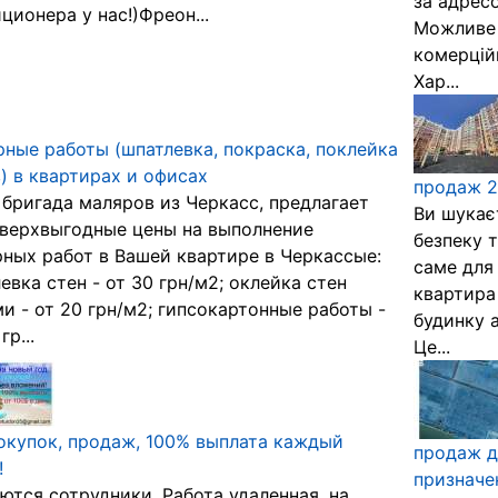
за адресо
ционера у нас!)Фреон...
Можливе 
комерцій
Хар...
ные работы (шпатлевка, покраска, поклейка
) в квартирах и офисах
продаж 2
бригада маляров из Черкасс, предлагает
Ви шукає
верхвыгодные цены на выполнение
безпеку т
ных работ в Вашей квартире в Черкассые:
саме для
евка стен - от 30 грн/м2; оклейка стен
квартира
и - от 20 грн/м2; гипсокартонные работы -
будинку 
гр...
Це...
окупок, продаж, 100% выплата каждый
продаж д
!
призначен
ются сотрудники. Работа удаленная, на