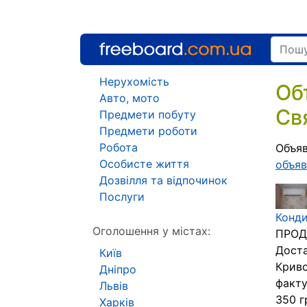
Нерухомість
Об
Авто, мото
Св
Предмети побуту
Предмети роботи
Робота
Объяв
Особисте життя
объяв
Дозвілля та відпочинок
Послуги
Конд
Оголошення у містах:
ПРОД
Доста
Київ
Криво
Дніпро
факту
Львів
350 г
Харків