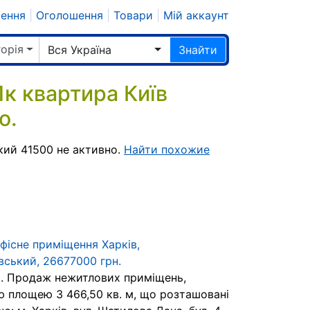
шення
|
Оголошення
|
Товари
|
Мій аккаунт
горія
Вся Україна
Знайти
к квартира Київ
о.
ий 41500 не активно.
Найти похожие
фісне приміщення Харків,
вський, 26677000 грн.
. Продаж нежитлових приміщень,
ю площею 3 466,50 кв. м, що розташовані