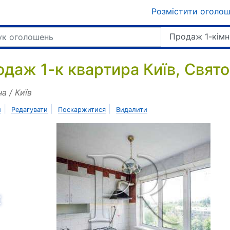
Розмістити оголо
Продаж 1-кімн
одаж 1-к квартира Київ, Свят
на / Київ
|
|
|
и
Редагувати
Поскаржитися
Видалити
азад