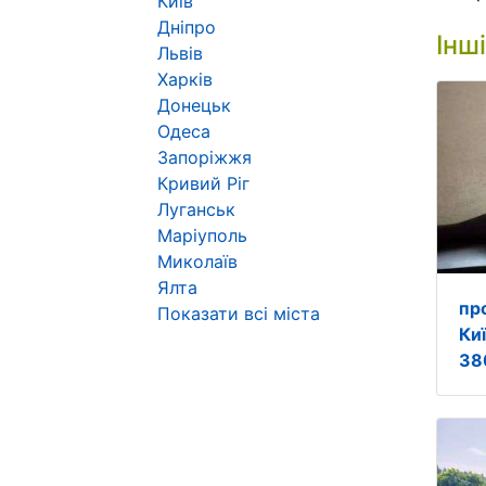
Київ
Дніпро
Інш
Львів
Харків
Донецьк
Одеса
Запоріжжя
Кривий Ріг
Луганськ
Маріуполь
Миколаїв
Ялта
пр
Показати всі міста
Ки
38