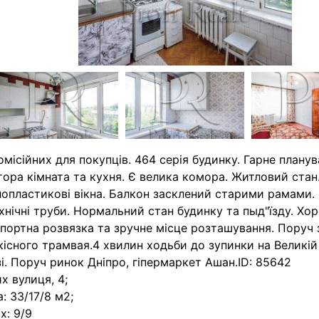
омісійних для покупців. 464 серія будинку. Гарне планув
ора кімната та кухня. Є велика комора. Житловий стан
опластикові вікна. Балкон засклений старими рамами.
хнічні труби. Нормальний стан будинку та пыд"їзду. Хо
портна розвязка та зручне місце розташування. Поруч 
існого трамвая.4 хвилин ходьби до зупинки на Великій
і. Поруч ринок Дніпро, гіпермаркет Ашан.ID: 85642
х вулиця, 4;
: 33/17/8 м2;
х: 9/9