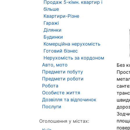
Продаж 5-кімн. квартир і
більше
Квартири-Різне
Гаражі
Ділянки
Будинки
Комерційна нерухомість
Готовий бізнес
Нерухомість за кордоном
Авто, мото
Без к
Предмети побуту
Прост
Предмети роботи
метал
Робота
санте
Особисте життя
транс
Дозвілля та відпочинок
швидк
Послуги
дороз
Зодчи
площа
Оголошення у містах:
повер