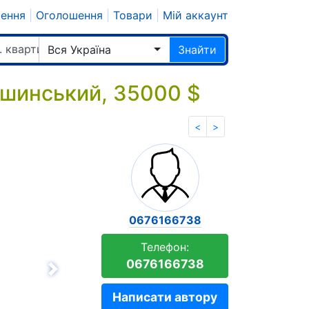
шення
|
Оголошення
|
Товари
|
Мій аккаунт
. квартир
Вся Україна
Знайти
ошинський, 35000 $
<
>
0676166738
Телефон:
0676166738
Вперёд
Написати автору