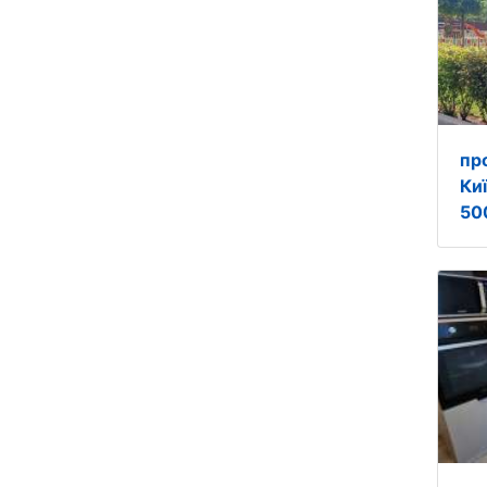
пр
Ки
50