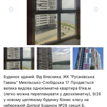
Назад
Впе
Будинок зданий. Від Власника. ЖК "Русанівська
Гавань" Микільсько-Слобідська 17. Продається
велика видова однокімнатна квартира 61кв.м
(легко можна перепланувати у двохкімнатну), 9/26
у новому цегляному будинку бізнес класу на
набережній Дніпра! Будинок №28 секція Б,