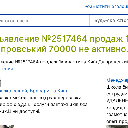
Розмістити оголо
Будь-яка кате
ъявление №2517464 продаж 1
іпровський 70000 не активно
ление №2517464 продаж 1к квартира Київ Дніпровськи
ления
.
Менеджер
Школа би
озка вещей, Бровари та Київ.
сотрудни
озка мебелі,піаніно,грузоперевозки
УДАЛЕНН
ир,офісів,дач.Послуги вантажників без
кандидат:
них.Ціни доступні.
грамотно
опыт прод