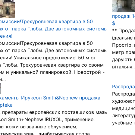
продаж 1
омиссии!Трехуровневая квартира в 50
$
х от парка Глобы. Две автономных системы
** Прода
ения!
ідеальне 
омиссии!Трехуровневая квартира в 50
Простір, 
х от парка Глобы. Две автономных системы
метр пра
ения! Уникальное предложение! 50 м от
дарують б
 Глобы. Трехуровневая квартира со своим
вітальня..
м и уникальной планировкой! Новострой -
...
Распрода
Распрода
каменты Ируксол Smith&Nephew продажа
художест
pteka
медицинс
 препараты европейских поставщиков мазь
литерату
ол Smith+Nephew IRUXOL, применение:
учебные 
ы кожи вызванные облучением,
тические язвы, диабетическая стопа.