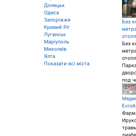
Донецьк
Одеса
Запоріжжя
Без к
Кривий Ріг
метра
Луганськ
отопл
Маріуполь
Без к
Миколаїв
метра
Ялта
отопл
Показати всі міста
Парка
дворо
под чи
Меди
EvroA
Фарм.
Ирукс
травм
диабе