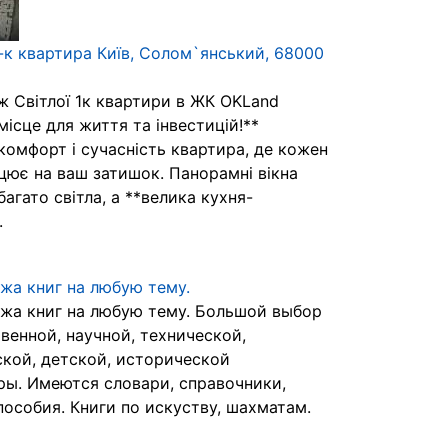
-к квартира Київ, Солом`янський, 68000
ж Світлої 1к квартири в ЖК OKLand
місце для життя та інвестицій!**
комфорт і сучасність квартира, де кожен
цює на ваш затишок. Панорамні вікна
агато світла, а **велика кухня-
.
жа книг на любую тему.
жа книг на любую тему. Большой выбор
венной, научной, технической,
кой, детской, исторической
ры. Имеются словари, справочники,
пособия. Книги по искуству, шахматам.