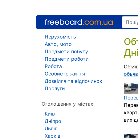
Нерухомість
Об
Авто, мото
Дн
Предмети побуту
Предмети роботи
Робота
Объяв
Особисте життя
объяв
Дозвілля та відпочинок
Послуги
Перев
Оголошення у містах:
Перев
кварт
Київ
вихід
Дніпро
Львів
Харків