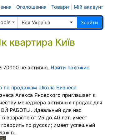
шення
|
Оголошення
|
Товари
|
Мій аккаунт
горія
Вся Україна
Знайти
к квартира Київ
.
й 70000 не активно.
Найти похожие
 по продажам Школа Бизнеса
знеса Алекса Яновского приглашает к
честву менеджера активных продаж для
ОЙ РАБОТЫ. Идеальный для нас
 в возрасте от 25 до 40 лет. умеет
 говорить по русски; имеет успешный
аж в...