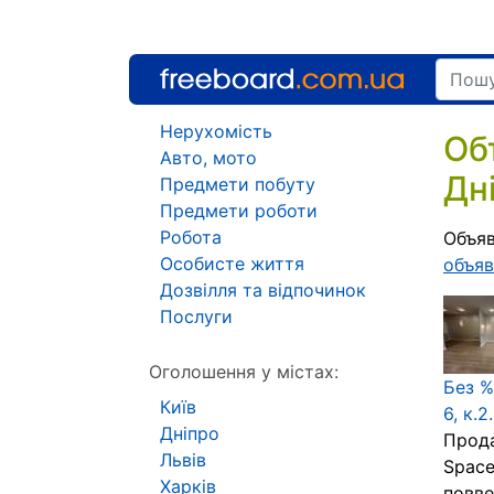
Нерухомість
Об
Авто, мото
Дн
Предмети побуту
Предмети роботи
Робота
Объяв
Особисте життя
объяв
Дозвілля та відпочинок
Послуги
Оголошення у містах:
Без %
Київ
6, к.2
Дніпро
Прода
Львів
Space
Харків
повве