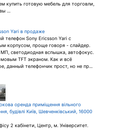
ем купить готовую мебель для торговли,
ы ...
sson Yari в продаже
й телефон Sony Ericsson Yari с
м корпусом, проще говоря - слайдер.
 МП, светодиодная вспышка, автофокус.
ймовым TFT экраном. Как и всё
е, данный телефончик прост, но не пр...
окова оренда приміщення вільного
ня, будівлі Київ, Шевченківський, 16000
ісу 2 кабінети, Центр, м. Університет.