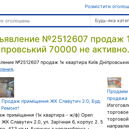
Розмістити оголо
Будь-яка кате
ъявление №2512607 продаж 1
іпровський 70000 не активно
ление №2512607 продаж 1к квартира Київ Дніпровськи
ления
.
Продаем 
продажа 
 Продаж приміщення ЖК Славутич 2.0, Буд.
Изготовл
. Ремонт!
торговое
ж приміщення (1к квартира - ж/ф) Open
торговой
 ЖК Славутич 2.0, ул. Зарічная 6, корпус 2. 5
направле
рх. 47,3 кв.м. Будинок з керамоблока +