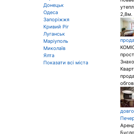
Донецьк
утепл
Одеса
2,8м.
Запоріжжя
Кривий Ріг
Луганськ
прода
Маріуполь
КОМІС
Миколаїв
прост
Ялта
Знахо
Показати всі міста
Кварт
прода
обгов
довго
Печер
Аренд
Бусло