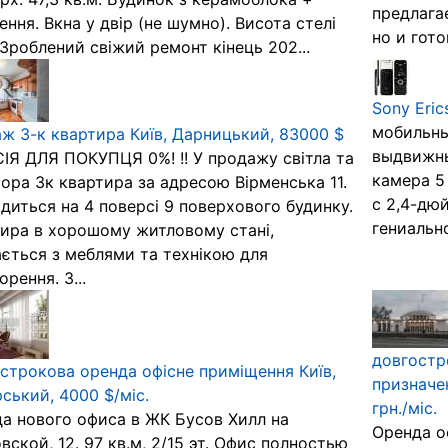
предлага
ення. Вкна у двір (не шумно). Висота стелі
но и готов
 Зроблений свіжий ремонт кінець 202...
Sony Eric
мобильны
ж 3-к квартира Київ, Дарницький, 83000 $
выдвижны
ІЯ ДЛЯ ПОКУПЦЯ 0%! !! У продажу світла та
камера 5
ора 3к квартира за адресою Вірменська 11.
с 2,4-дю
диться на 4 поверсі 9 поверхового будинку.
гениально
ира в хорошому житловому стані,
ється з меблями та технікою для
орення. З...
довгостр
строкова оренда офісне приміщення Київ,
призначен
ський, 4000 $/міс.
грн./міс.
а нового офиса в ЖК Бусов Хилл на
Оренда оф
вской, 12. 97 кв.м, 2/15 эт. Офис полностью