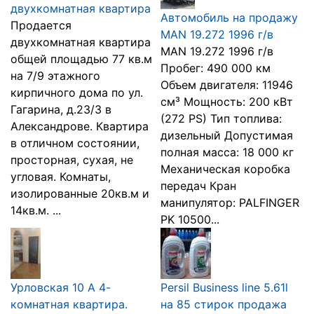
двухкомнатная квартира
Автомобиль на продажу
Продается
MAN 19.272 1996 г/в
двухкомнатная квартира
MAN 19.272 1996 г/в
общей площадью 77 кв.м
Пробег: 490 000 км
на 7/9 этажного
Объем двигателя: 11946
кирпичного дома по ул.
см³ Мощность: 200 кВт
Гагарина, д.23/3 в
(272 PS) Тип топлива:
Александрове. Квартира
дизельный Допустимая
в отличном состоянии,
полная масса: 18 000 кг
просторная, сухая, не
Механическая коробка
угловая. Комнаты,
передач Кран
изолированные 20кв.м и
манипулятор: PALFINGER
14кв.м. ...
PK 10500...
Урловская 10 А 4-
Persil Business line 5.61l
комнатная квартира.
на 85 стирок продажа