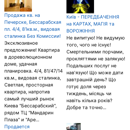
Продажа кв. на
Київ - ПЕРЕДБАЧЕННЯ
Печерске, Бессарабская
на КАРТАХ, МАГІЯ та
пл. 4/4, 81кв.м., видовая
ВОРОЖІННЯ
сталинка Без Комиссии!
Не випитую! Не видумую
Эксклюзивное
того, чого не існує!
предложение! Квартира
Смертельними порчами,
в дореволюционном
прокляттями не залякую!
доме, удачная
Подальших послуг не
планировка. 4/4, 81/47/14
нав'язую! Що може дати
кв.м., видовая сталинка,
завтрашній день? Що
Светлая, просторная
готує доля через
квартира, напротив
тиждень, місяць чи
самый лучший рынок
навіть кілька років?
Киева "Бессарабский",
Добре та точно...
рядом ТЦ "Мандарин
Плаза" и "Аре...
Продается