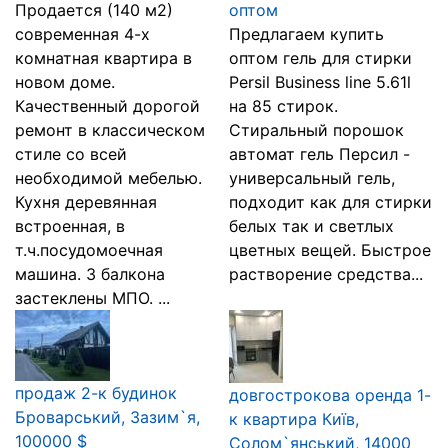
Продается (140 м2)
оптом
современная 4-х
Предлагаем купить
комнатная квартира в
оптом гель для стирки
новом доме.
Persil Business line 5.61l
Качественный дорогой
на 85 стирок.
ремонт в классическом
Стиральный порошок
стиле со всей
автомат гель Персил -
необходимой мебелью.
универсальный гель,
Кухня деревянная
подходит как для стирки
встроенная, в
белых так и светлых
т.ч.посудомоечная
цветных вещей. Быстрое
машина. 3 балкона
растворение средства...
застеклены МПО. ...
продаж 2-к будинок
довгострокова оренда 1-
Броварський, Зазим`я,
к квартира Київ,
100000 $
Солом`янський, 14000