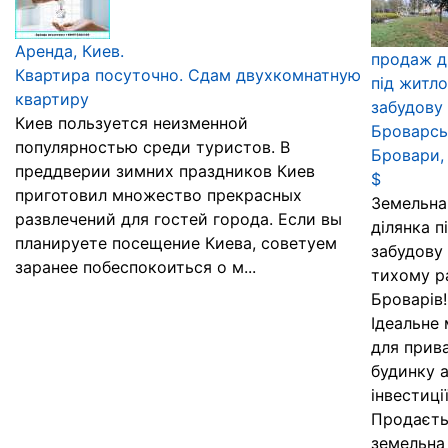
Аренда, Киев.
продаж д
Квартира посуточно. Сдам двухкомнатную
під житл
квартиру
забудову
Киев пользуется неизменной
Броварсь
популярностью среди туристов. В
Бровари,
преддверии зимних праздников Киев
$
приготовил множество прекрасных
Земельна
развлечений для гостей города. Если вы
ділянка п
планируете посещение Киева, советуем
забудову
заранее побеспокоиться о м...
тихому р
Броварів!
Ідеальне 
для прив
будинку 
інвестиції
Продаєть
земельна