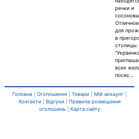
находятс
речки и
сосоновы
Отличное
для прож
в пригор
столицы.
"Украинк
приглаша
всех же
посес...
Головна
|
Оголошення
|
Товари
|
Мій аккаунт
|
Контакти
|
Відгуки
|
Правила розміщення
оголошень
|
Карта сайту