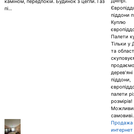
Дніпрі.
каміном, передпокій. Будинок з цегли. Газ
Європідд
пі...
піддони 
Куплю
європідд
Палети к
Тільки у 
та област
скуповує
продаєм
дерев'яні
піддони,
європідд
палети рі
розмірів!
Можливи
самовиві..
Продажа
интернет