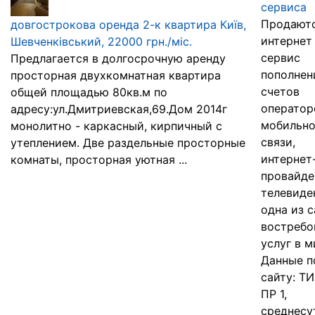
сервиса
Продают
довгострокова оренда 2-к квартира Київ,
интернет
Шевченківський, 22000 грн./міс.
сервис
Предлагается в долгосрочную аренду
пополнен
просторная двухкомнатная квартира
счетов
общей площадью 80кв.м по
оператор
адресу:ул.Дмитриевская,69.Дом 2014г
мобильн
монолитно - каркасный, кирпичный с
связи,
утеплением. Две раздельные просторные
интернет
комнаты, просторная уютная ...
провайде
телевиде
одна из 
востребо
услуг в м
Данные п
сайту: Т
ПР 1,
среднесу