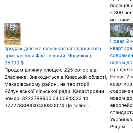
посещени
– 300 чел.
источни..
Новая 2-
квартира
продаж ділянка сільськогосподарського
совреме
призначення Фастівський, Яблунівка,
новом до
35000 $
Продает
Продам ділянку площею 225 соток від
Новая 2-
Власника. Знаходиться в Київській області,
квартира
Макарівському районі, на території
совреме
Яблунівської сільської ради. Кадастровий
новом до
номер: 3222788900:04:008:0023 та
европейс
3222788900:04:008:0024 Це зелен...
стандарта
Украинка
Рядом