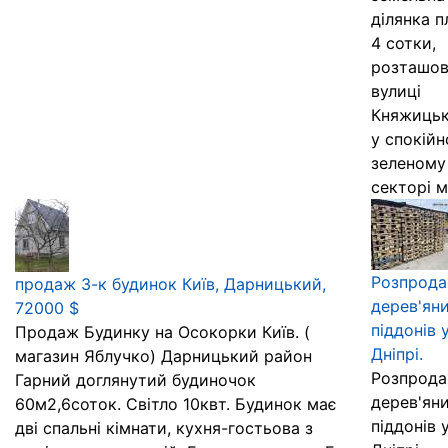
ділянка 
4 сотки,
розташов
вулиці
Княжицьк
у спокійн
зеленому
секторі мі
Розпрод
продаж 3-к будинок Київ, Дарницький,
дерев'ян
72000 $
піддонів 
Продаж Будинку на Осокорки Київ. (
Дніпрі.
магазин Яблучко) Дарницький район
Розпрод
Гарний доглянутий будиночок
дерев'ян
60м2,6соток. Світло 10квт. Будинок має
піддонів 
дві спальні кімнати, кухня-гостьова з