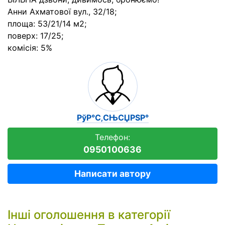
Анни Ахматової вул., 32/18;
площа: 53/21/14 м2;
поверх: 17/25;
комісія: 5%
РўР°С‚СЊСЏРЅР°
Телефон:
0950100636
Написати автору
Інші оголошення в категорії