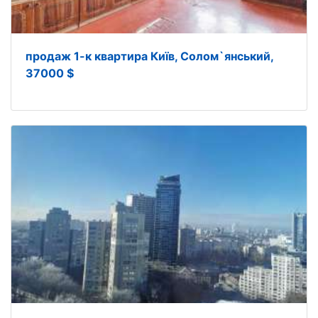
продаж 1-к квартира Київ, Солом`янський,
37000 $