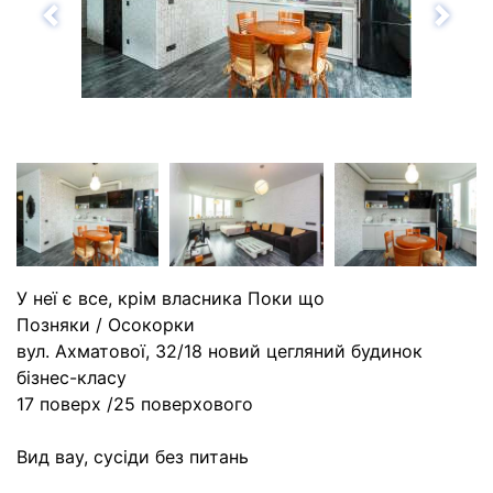
Назад
Впе
У неї є все, крім власника Поки що
Позняки / Осокорки
вул. Ахматової, 32/18 новий цегляний будинок
бізнес-класу
17 поверх /25 поверхового
Вид вау, сусіди без питань