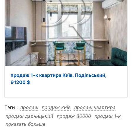
продаж 1-к квартира Київ, Подільський,
91200 $
Тэги :
продаж
продаж київ
продаж квартира
продаж дарницький
продаж 80000
продаж 1-к
показать больше
продаж 1-к київ
продаж 1-к квартира