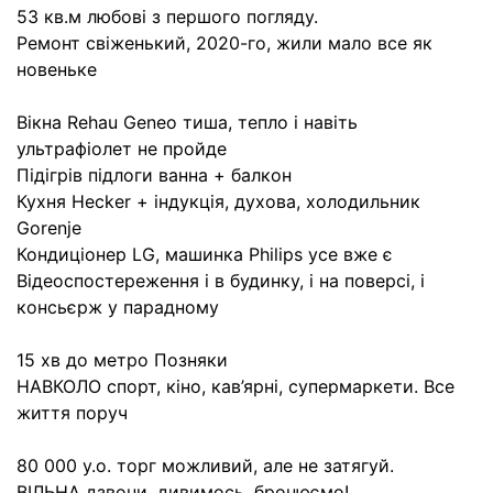
53 кв.м любові з першого погляду.
Ремонт свіженький, 2020-го, жили мало все як
новеньке
Вікна Rehau Geneo тиша, тепло і навіть
ультрафіолет не пройде
Підігрів підлоги ванна + балкон
Кухня Hecker + індукція, духова, холодильник
Gorenje
Кондиціонер LG, машинка Philips усе вже є
Відеоспостереження і в будинку, і на поверсі, і
консьєрж у парадному
15 хв до метро Позняки
НАВКОЛО спорт, кіно, кав’ярні, супермаркети. Все
життя поруч
80 000 у.о. торг можливий, але не затягуй.
ВІЛЬНА дзвони, дивимось, бронюємо!