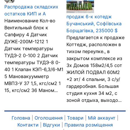
Распродажа складских
остатков КИП и А
продаж 6-к котедж
Наименование Кол-во
Бучанський, Софіївська
Вентильный блок к
Борщагівка, 235000 $
Сапфиру 4 Датчик
Предлагается к продаже
ДУЖЕ-200М-1212 1
Коттедж, расположен в
Датчик температуры
тихом переулке., в
ТУДЭ-2 0-100 2 Датчик
закрытом комплексе из
температуры ТУДЭ-8 0-
3х Домов 158м2/4,5 сот
40 1 Клапан КЭП-6,3/6-М1
ЖИЛОЙ ПОДВАЛ 60М2
5 Мановакуумметр
+2 эт/ 4 спальни, 3 с/у/
МВП3-У 37 1,5, кгс/см2 1
гардеробная. Большая
15, кгс/см2 36 Маном...
студия кухня 34 м2, с
зоной отдыха, выходо...
Головна
|
Оголошення
|
Товари
|
Мій аккаунт
|
Контакти
|
Відгуки
|
Правила розміщення