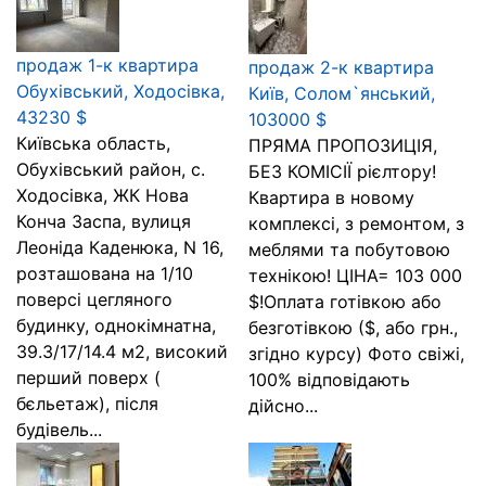
продаж 1-к квартира
продаж 2-к квартира
Обухівський, Ходосівка,
Київ, Солом`янський,
43230 $
103000 $
Київська область,
ПРЯМА ПРОПОЗИЦІЯ,
Обухівський район, с.
БЕЗ КОМІСІЇ рієлтору!
Ходосівка, ЖК Нова
Квартира в новому
Конча Заспа, вулиця
комплексі, з ремонтом, з
Леоніда Каденюка, N 16,
меблями та побутовою
розташована на 1/10
технікою! ЦІНА= 103 000
поверсі цегляного
$!Оплата готівкою або
будинку, однокімнатна,
безготівкою ($, або грн.,
39.3/17/14.4 м2, високий
згідно курсу) Фото свіжі,
перший поверх (
100% відповідають
бєльетаж), після
дійсно...
будівель...