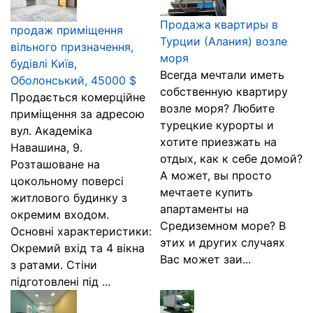
Продажа квартиры в
продаж приміщення
Турции (Алания) возле
вільного призначення,
моря
будівлі Київ,
Всегда мечтали иметь
Оболонський, 45000 $
собственную квартиру
Продається комерційне
возле моря? Любите
приміщення за адресою
турецкие курорты и
вул. Академіка
хотите приезжать на
Навашина, 9.
отдых, как к себе домой?
Розташоване на
А может, вы просто
цокольному поверсі
мечтаете купить
житлового будинку з
апартаменты на
окремим входом.
Средиземном море? В
Основні характеристики:
этих и других случаях
Окремий вхід та 4 вікна
Вас может заи...
з ратами. Стіни
підготовлені під ...