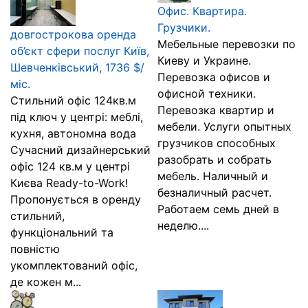
Офис. Квартира.
Грузчики.
довгострокова оренда
Мебельные перевозки по
об’єкт сфери послуг Київ,
Киеву и Украине.
Шевченківський, 1736 $/
Перевозка офисов и
міс.
офисной техники.
Стильний офіс 124кв.м
Перевозка квартир и
під ключ у центрі: меблі,
мебели. Услуги опытных
кухня, автономна вода
грузчиков способных
Сучасний дизайнерський
разобрать и собрать
офіс 124 кв.м у центрі
мебель. Наличный и
Києва Ready-to-Work!
безналичный расчет.
Пропонується в оренду
Работаем семь дней в
стильний,
неделю....
функціональний та
повністю
укомплектований офіс,
де кожен м...