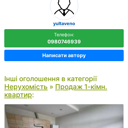
yultaveno
Телефон:
0980746939
Написати автору
Інші оголошення в категорії
Нерухомість
»
Продаж 1-кімн.
квартир
: