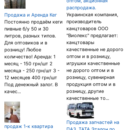
оптом, акционная
распродажа.
Украинская компания,
Продажа и Аренда Кег
производитель
Постоянно продаём кеги
канцтоваров ООО
пивные б/у 50 и 30
"Виолекс" предлагает:
литров, разных типов.
канцтовары
Для оптовиков и в
качественные не дорого
розницу! Любое
оптом и в розницу,
количество! Аренда: 1
игрушки качественные
месяц - 150 грн/шт 2
не дорого оптом и в
месяца - 250 грн/шт 3 -
розницу, сувенирная
12 месяцев 400 грн/шт
продукция оптом и в
Под денежный залог. В
розницу, другие
качес...
качественные то...
Продажа запчастей на
продаж 1-к квартира
ПАЗ, ТАТА Эталон по