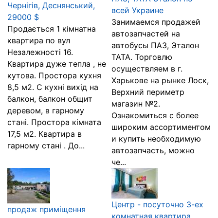
Чернігів, Деснянський,
всей Украине
29000 $
Занимаемся продажей
Продається 1 кімнатна
автозапчастей на
квартира по вул
автобусы ПАЗ, Эталон
Незалежності 16.
ТАТА. Торговлю
Квартира дуже тепла , не
осуществляем в г.
кутова. Простора кухня
Харькове на рынке Лоск,
8,5 м2. С кухні вихід на
Верхний периметр
балкон, балкон общит
магазин №2.
деревом, в гарному
Ознакомиться с более
стані. Простора кімната
широким ассортиментом
17,5 м2. Квартира в
и купить необходимую
гарному стані . До...
автозапчасть, можно
че...
Центр - посуточно 3-ех
продаж приміщення
комнатная квартира