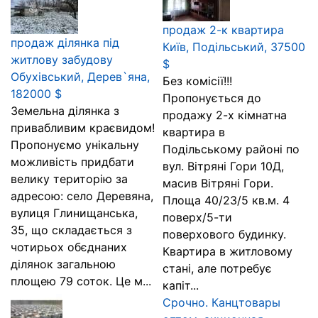
продаж 2-к квартира
продаж ділянка під
Київ, Подільський, 37500
житлову забудову
$
Обухівський, Дерев`яна,
Без комісії!!!
182000 $
Пропонується до
Земельна ділянка з
продажу 2-х кімнатна
привабливим краєвидом!
квартира в
Пропонуємо унікальну
Подільському районі по
можливість придбати
вул. Вітряні Гори 10Д,
велику територію за
масив Вітряні Гори.
адресою: село Деревяна,
Площа 40/23/5 кв.м. 4
вулиця Глинищанська,
поверх/5-ти
35, що складається з
поверхового будинку.
чотирьох обєднаних
Квартира в житловому
ділянок загальною
стані, але потребує
площею 79 соток. Це м...
капіт...
Срочно. Канцтовары