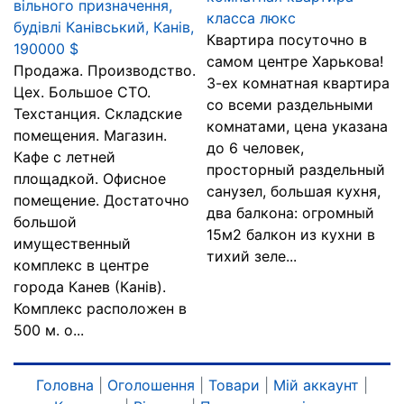
вільного призначення,
класса люкс
будівлі Канівський, Канів,
Квартира посуточно в
190000 $
самом центре Харькова!
Продажа. Производство.
3-ех комнатная квартира
Цех. Большое СТО.
со всеми раздельными
Техстанция. Складские
комнатами, цена указана
помещения. Магазин.
до 6 человек,
Кафе с летней
просторный раздельный
площадкой. Офисное
санузел, большая кухня,
помещение. Достаточно
два балкона: огромный
большой
15м2 балкон из кухни в
имущественный
тихий зеле...
комплекс в центре
города Канев (Канів).
Комплекс расположен в
500 м. о...
Головна
|
Оголошення
|
Товари
|
Мій аккаунт
|