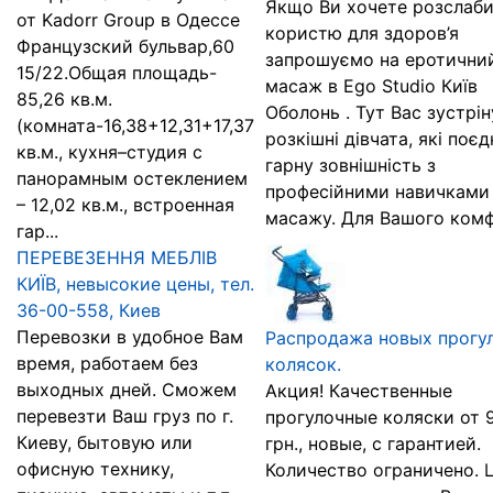
Якщо Ви хочете розслаби
от Kadorr Group в Одессе
користю для здоров’я
Французский бульвар,60
запрошуємо на еротични
15/22.Общая площадь-
масаж в Ego Studio Київ
85,26 кв.м.
Оболонь . Тут Вас зустрі
(комната-16,38+12,31+17,37
розкішні дівчата, які поє
кв.м., кухня–студия с
гарну зовнішність з
панорамным остеклением
професійними навичками
– 12,02 кв.м., встроенная
масажу. Для Вашого комфо
гар...
ПЕРЕВЕЗЕННЯ МЕБЛІВ
КИЇВ, невысокие цены, тел.
36-00-558, Киев
Перевозки в удобное Вам
Распродажа новых прогу
время, работаем без
колясок.
выходных дней. Сможем
Акция! Качественные
перевезти Ваш груз по г.
прогулочные коляски от 
Киеву, бытовую или
грн., новые, с гарантией.
офисную технику,
Количество ограничено. 