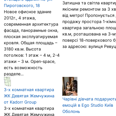
Затишна та світла кварти
Пироговского, 18
якісним ремонтом за 3 х
Новое офисное здание
від метро! Пропонується
2012г., 4 этажа,
продажу простора 1-кімн
современная архитектура
квартира загальною пло
фасада, панорамные окна,
кв.м, розташована на 3-м
плоская эксплуатируемая
поверсі 18-поверхового 
кровля. Общая площадь –
за адресою: вулиця Ревуць
3180 кв.м. Высота
потолков: 1 этаж – 4 м, 2-4
этажи – 3 м. Open-space,
есть возможность
разделе...
3-х комнатная квартира
ЖК Девятая Жемчужина
Чарівні дівчата подаруют
от Kadorr Group
емоцій в Ego Studio Київ
3-х комнатная квартира
Оболонь
ЖК Девятая Жемчужина