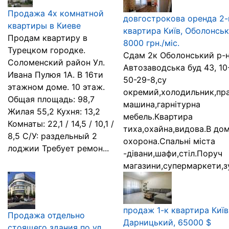
Продажа 4х комнатной
довгострокова оренда 2-
квартиры в Киеве
квартира Київ, Оболонськ
Продам квартиру в
8000 грн./міс.
Турецком городке.
Сдам 2к Оболонський р-н
Соломенский район Ул.
Автозаводська буд 43, 10
Ивана Пулюя 1А. В 16ти
50-29-8,су
этажном доме. 10 этаж.
окремий,холодильник,пр
Общая площадь: 98,7
машина,гарнітурна
Жилая 55,2 Кухня: 13,2
мебель.Квартира
Комнаты: 22,1 / 14,5 / 10,1 /
тиха,охайна,видова.В дом
8,5 С/У: раздельный 2
охорона.Спальні міста
лоджии Требует ремон...
-дівани,шафи,стіл.Поруч
магазини,супермаркети,зу
продаж 1-к квартира Київ
Продажа отдельно
Дарницький, 65000 $
стоящего здания по ул.