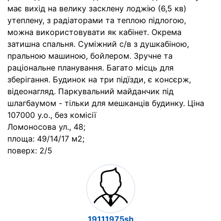
має вихід на велику засклену лоджію (6,5 кв)
утеплену, з радіаторами та теплою підлогою,
можна використовувати як кабінет. Окрема
затишна спальня. Суміжний с/в з душкабіною,
пральною машиною, бойлером. Зручне та
раціональне планування. Багато місць для
зберігання. Будинок на три підїзди, є консєрж,
відеонагляд. Паркувальний майданчик під
шлагбаумом - тільки для мешканців будинку. Ціна
107000 у.о., без комісії
Ломоносова ул., 48;
площа: 49/14/17 м2;
поверх: 2/5
19111975sh