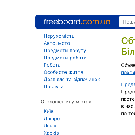
Нерухомість
Об
Авто, мото
Бі
Предмети побуту
Предмети роботи
Робота
Объяв
Особисте життя
похо
Дозвілля та відпочинок
Предл
Послуги
Предл
пасте
Оголошення у містах:
в час
Київ
по т
Дніпро
Львів
Харків