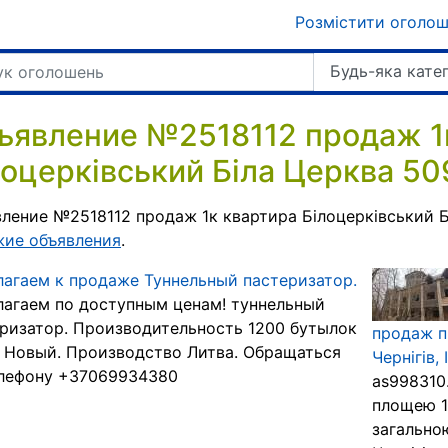
Розмістити оголо
Будь-яка кате
ъявление №2518112 продаж 1
лоцерківський Біла Церква 50
ление №2518112 продаж 1к квартира Білоцерківський Б
жие объявления
.
агаем к продаже Туннельный пастеризатор.
агаем по доступным ценам! туннельный
ризатор. Производительность 1200 бутылок
продаж п
. Новый. Производство Литва. Обращаться
Чернігів, 
елефону +37069934380
as998310
площею 1 
загально