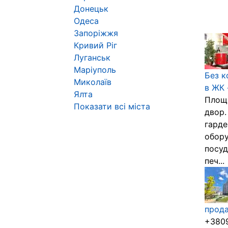
Донецьк
Одеса
Запоріжжя
Кривий Ріг
Луганськ
Маріуполь
Без к
Миколаїв
в ЖК 
Ялта
Площа
Показати всі міста
двор.
гарде
обору
посуд
печ...
прода
+3809