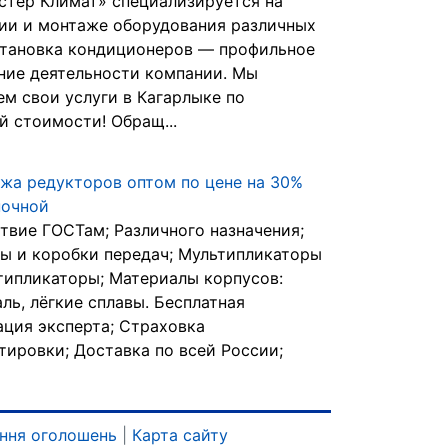
тер Климат» специализируется на
ии и монтаже оборудования различных
становка кондиционеров — профильное
ние деятельности компании. Мы
ем свои услуги в Кагарлыке по
й стоимости! Обращ...
жа редукторов оптом по цене на 30%
ночной
твие ГОСТам; Различного назначения;
ы и коробки передач; Мультипликаторы
типликаторы; Материалы корпусов:
аль, лёгкие сплавы. Бесплатная
ация эксперта; Страховка
тировки; Доставка по всей России;
ння оголошень
|
Карта сайту