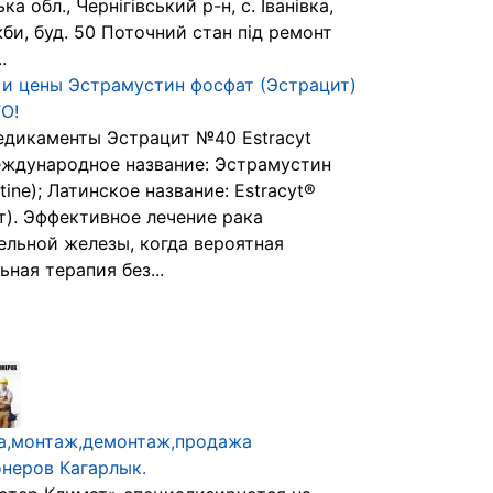
ка обл., Чернігівський р-н, с. Іванівка,
би, буд. 50 Поточний стан під ремонт
.
и цены Эстрамустин фосфат (Эстрацит)
О!
едикаменты Эстрацит №40 Estracyt
еждународное название: Эстрамустин
tine); Латинское название: Estracyt®
т). Эффективное лечение рака
ельной железы, когда вероятная
ная терапия без...
а,монтаж,демонтаж,продажа
неров Кагарлык.