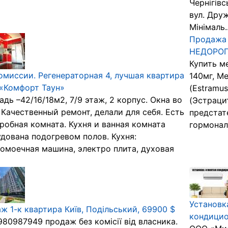
Чернігівсь
вул. Друж
Мінімаль..
Продажа 
НЕДОРОГ
Купить м
омиссии. Регенераторная 4, лучшая квартира
140мг, М
«Комфорт Таун»
(Estramus
дь –42/16/18м2, 7/9 этаж, 2 корпус. Окна во
(Эстраци
 Качественный ремонт, делали для себя. Есть
предстат
робная комната. Кухня и ванная комната
гормональ
дована подогревом полов. Кухня:
омоечная машина, электро плита, духовая
Установк
ж 1-к квартира Київ, Подільський, 69900 $
кондицио
80987949 продаж без комісії від власника.