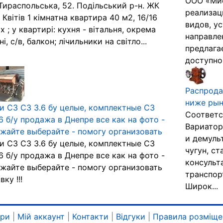
ООО «Мис
 Тираспольська, 52. Подільський р-н. ЖК
реализац
 Квітів 1 кімнатна квартира 40 м2, 16/16
видов, у
х ; у квартирі: кухня - вітальня, окрема
направле
і, с/в, балкон; лічильники на світло...
предлага
доступно
Распрода
ниже ры
и СЗ СЗ 3.6 бу целые, комплектные СЗ
Соответс
6 б/у продажа в Днепре все как на фото -
Вариатор
жайте выберайте - помогу организовать
и демуль
и СЗ СЗ 3.6 бу целые, комплектные СЗ
чугун, ст
6 б/у продажа в Днепре все как на фото -
консульт
жайте выберайте - помогу организовать
транспор
ку !!!
Широк...
ари
|
Мій аккаунт
|
Контакти
|
Відгуки
|
Правила розміще