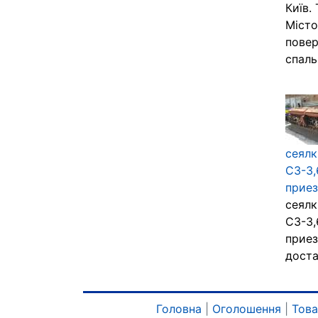
Київ.
Місто
повер
спальн
сеялк
СЗ-3,
приез
сеялк
СЗ-3,
приез
достав
Головна
|
Оголошення
|
Тов