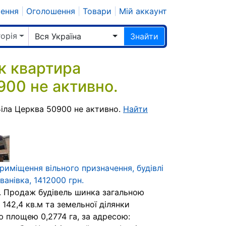
шення
|
Оголошення
|
Товари
|
Мій аккаунт
горія
Вся Україна
Знайти
к квартира
900 не активно.
іла Церква 50900 не активно.
Найти
риміщення вільного призначення, будівлі
Іванівка, 1412000 грн.
. Продаж будівель шинка загальною
142,4 кв.м та земельної ділянки
ю площею 0,2774 га, за адресою: