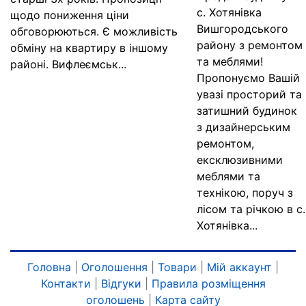
с. Хотянівка
щодо пониження ціни
Вишгородського
обговорюються. Є можливість
району з ремонтом
обміну на квартиру в іншому
та меблями!
районі. Вифлеємськ...
Пропонуємо Вашій
увазі просторий та
затишний будинок
з дизайнерським
ремонтом,
ексклюзивними
меблями та
технікою, поруч з
лісом та річкою в с.
Хотянівка...
Головна
|
Оголошення
|
Товари
|
Мій аккаунт
|
Контакти
|
Відгуки
|
Правила розміщення
оголошень
|
Карта сайту