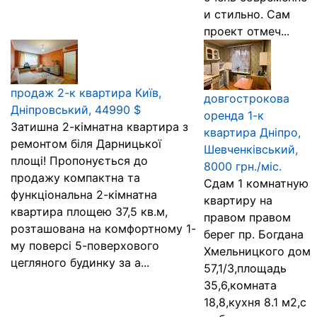
и стильно. Сам
проект отмеч...
продаж 2-к квартира Київ,
довгострокова
Дніпровський, 44990 $
оренда 1-к
Затишна 2-кімнатна квартира з
квартира Дніпро,
ремонтом біля Дарницької
Шевченківський,
площі! Пропонується до
8000 грн./міс.
продажу компактна та
Сдам 1 комнатную
функціональна 2-кімнатна
квартиру на
квартира площею 37,5 кв.м,
правом правом
розташована на комфортному 1-
берег пр. Богдана
му поверсі 5-поверхового
Хмельницкого дом
цегляного будинку за а...
57,1/3,площадь
35,6,комната
18,8,кухня 8.1 м2,с