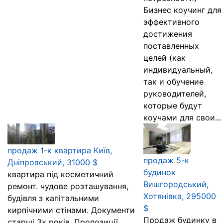
Бизнес коучинг для
эффективного
достижения
поставленных
целей (как
индивидуальный,
так и обучение
руководителей,
которые будут
коучами для свои...
продаж 1-к квартира Київ,
продаж 5-к
Дніпровський, 31000 $
будинок
квартира під косметичний
Вишгородський,
ремонт. чудове розташування,
Хотянівка, 295000
будівля з капітальними
$
кирпічними стінами. Документи
Продаж будинку в
старші 3х років. Пропозиції