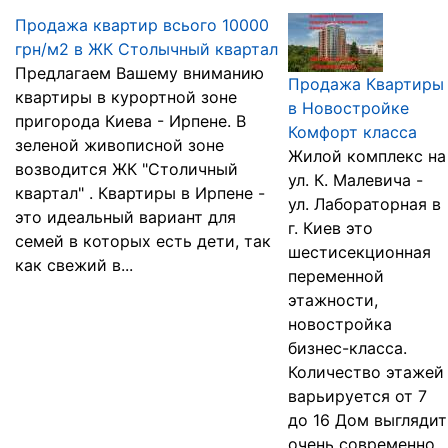
Продажа квартир всього 10000
грн/м2 в ЖК Столычный квартал
Предлагаем Вашему вниманию
Продажа Квартиры
квартиры в курортной зоне
в Новостройке
пригорода Киева - Ирпене. В
Комфорт класса
зеленой живописной зоне
Жилой комплекс на
возводится ЖК "Столичный
ул. К. Малевича -
квартал" . Квартиры в Ирпене -
ул. Лабораторная в
это идеальный вариант для
г. Киев это
семей в которых есть дети, так
шестисекционная
как свежий в...
переменной
этажности,
новостройка
бизнес-класса.
Количество этажей
варьируется от 7
до 16 Дом выглядит
очень современно