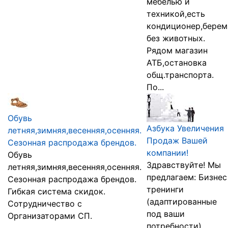
мебелью и
техникой,есть
кондиционер,берем
без животных.
Рядом магазин
АТБ,остановка
общ.транспорта.
По...
Обувь
Азбука Увеличения
летняя,зимняя,весенняя,осенняя.
Продаж Вашей
Сезонная распродажа брендов.
компании!
Обувь
Здравствуйте! Мы
летняя,зимняя,весенняя,осенняя.
предлагаем: Бизнес
Сезонная распродажа брендов.
тренинги
Гибкая система скидок.
(адаптированные
Сотрудничество с
под ваши
Организаторами СП.
потребности)