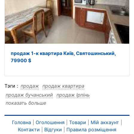
продаж 1-к квартира Київ, Святошинський,
79900 $
Тэги :
продаж
продаж квартира
продаж бучанський
продаж Ірпінь
показать больше
продаж 59000
продаж 1-к
продаж 1-к квартира
продаж 1-к бучанський
продаж 1-к Ірпінь
продаж 1-к 59000
квартира
квартира продаж
Головна
|
Оголошення
|
Товари
|
Мій аккаунт
|
Контакти
|
Відгуки
|
Правила розміщення
квартира бучанський
квартира Ірпінь