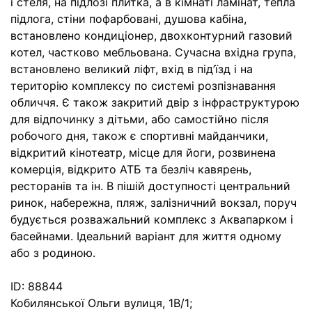
і стеля, на підлозі плитка, а в кімнаті ламінат, тепла
підлога, стіни пофарбовані, душова кабіна,
встановлено кондиціонер, двохконтурний газовий
котел, частково мебльована. Сучасна вхідна група,
встановлено великий ліфт, вхід в під’їзд і на
територію комплексу по системі розпізнавання
обличчя. Є також закритий двір з інфраструктурою
для відпочинку з дітьми, або самостійно після
робочого дня, також є спортивні майданчики,
відкритий кінотеатр, місце для йоги, розвинена
комерція, відкрито АТБ та безліч кавярень,
ресторанів та ін. В пішій доступності центральний
ринок, набережна, пляж, залізничний вокзал, поруч
будується розважальний комплекс з Аквапарком і
басейнами. Ідеальний варіант для життя одному
або з родиною.
ID: 88844
Кобилянської Ольги вулиця, 1В/1;