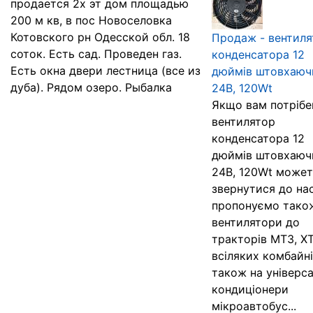
продается 2х эт дом площадью
200 м кв, в пос Новоселовка
Котовского рн Одесской обл. 18
Продаж - вентиля
соток. Есть сад. Проведен газ.
конденсатора 12
Есть окна двери лестница (все из
дюймів штовхаюч
дуба). Рядом озеро. Рыбалка
24В, 120Wt
Якщо вам потрібе
вентилятор
конденсатора 12
дюймів штовхаюч
24В, 120Wt может
звернутися до на
пропонуємо також
вентилятори до
тракторів МТЗ, ХТ
всіляких комбайні
також на універса
кондиціонери
мікроавтобус...