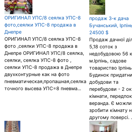
ОРИГИНАЛ УПС/8 сеялка УПС-8
продаж 3-к дача
фото,сеялки УПС-8 продажа в
Бучанський, Ірпінь
Днепре
24500 $
ОРИГИНАЛ УПС/8 сеялка УПС-8
Продаж дачної ді
фото ,сеялки УПС-8 продажа в
5,18 соток з
Днепре ОРИГИНАЛ УПС/8 сеялка,
недобудовою 56 к
сеялки, сеялка УПС-8 фото ,
м.Ірпінь, садове
сеялки УПС-8 продажа в Днепре
товариство Ірпінь
двухконтурные как на фото
Будинок придатни
пневматическая,пропашная,сеялка
добудови та
точного высева УПС=8 пневма...
перебудови - 2 ок
кімнати, передпок
веранда. Є можли
зробити кімнату н
другому поверсі. .