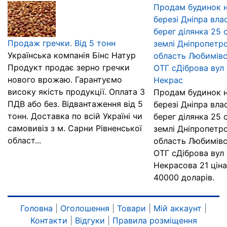
Продам будинок 
березі Дніпра вла
берег ділянка 25 
Продаж гречки. Від 5 тонн
землі Дніпропетр
Українська компанія Бінс Натур
область Любимівс
Продукт продає зерно гречки
ОТГ сДіброва вул
нового врожаю. Гарантуємо
Некрас
високу якість продукції. Оплата З
Продам будинок 
ПДВ або без. Відвантаження від 5
березі Дніпра вла
тонн. Доставка по всій Україні чи
берег ділянка 25 
самовивіз з м. Сарни Рівненської
землі Дніпропетр
област...
область Любимівс
ОТГ сДіброва вул
Некрасова 21 ціна
40000 доларів.
Головна
|
Оголошення
|
Товари
|
Мій аккаунт
|
Контакти
|
Відгуки
|
Правила розміщення