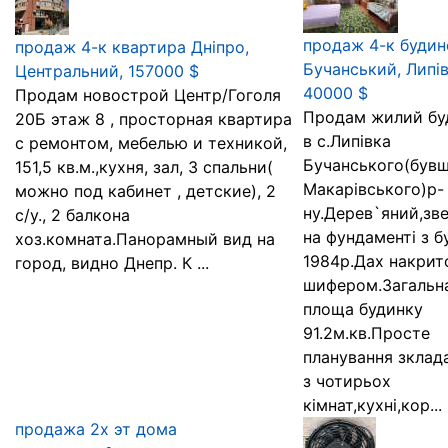
продаж 4-к будин
продаж 4-к квартира Дніпро,
Бучанський, Липів
Центральний, 157000 $
40000 $
Продам новострой Центр/Гоголя
Продам жилий бу
20Б этаж 8 , просторная квартира
в с.Липівка
с ремонтом, мебелью и техникой,
Бучанського(був
151,5 кв.м.,кухня, зал, 3 спальни(
Макарівського)р-
можно под кабинет , детские), 2
ну.Дерев`яний,зв
с/у., 2 балкона
на фундаменті з б
хоз.комната.Панорамный вид на
1984р.Дах накрит
город, видно Днепр. К ...
шифером.Загальн
площа будинку
91.2м.кв.Просте
планування зклад
з чотирьох
кімнат,кухні,кор...
продажа 2х эт дома