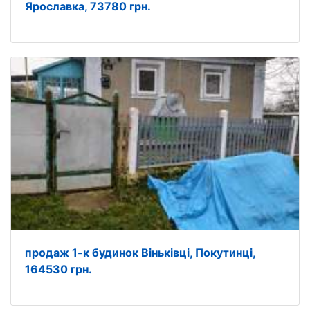
Ярославка, 73780 грн.
продаж 1-к будинок Віньківці, Покутинці,
164530 грн.