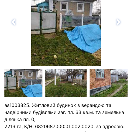
Назад
Впе
as1003825. Житловий будинок з верандою та
надвірними будівлями заг. пл. 63 кв.м. та земельна
ділянка пл. 0,
2216 га, К/Н: 6820687000:01:002:0020, за адресою: