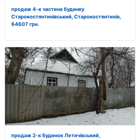
продаж 4-к частина будинку
Старокостянтинівський, Старокостянтинів,
64607 грн.
продаж 2-к будинок Летичівський,