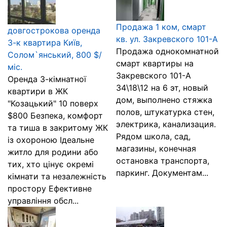
Продажа 1 ком, смарт
довгострокова оренда
кв. ул. Закревского 101-А
3-к квартира Київ,
Продажа однокомнатной
Солом`янський, 800 $/
смарт квартиры на
міс.
Закревского 101-А
Оренда 3-кімнатної
34\18\12 на 6 эт, новый
квартири в ЖК
дом, выполнено стяжка
"Козацький" 10 поверх
полов, штукатурка стен,
$800 Безпека, комфорт
электрика, канализация.
та тиша в закритому ЖК
Рядом школа, сад,
із охороною Ідеальне
магазины, конечная
житло для родини або
остановка транспорта,
тих, хто цінує окремі
паркинг. Документам...
кімнати та незалежність
простору Ефективне
управління обсл...