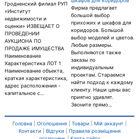
шкафов для коридоров
Гродненский филиал РУП
Фирма предлагает
«Институт
большой выбор
недвижимости и
прихожих и шкафов для
оценки» ИЗВЕЩАЕТ О
коридоров. Большой
ПРОВЕДЕНИИ
выбор моделей и цветов.
АУКЦИОНА ПО
Любые размеры.
ПРОДАЖЕ ИМУЩЕСТВА
Выполняются также
Наименование
заказы по
Характеристика ЛОТ 1
индивидуальным
Наименование объекта,
проектам. Стараемся
краткая характеристика,
найти подход к каждому
адрес расположения -
клиенту. Наши цены вас
капитальное с...
приятно удивлят.
Звоните прямо...
Головна
|
Оголошення
|
Товари
|
Мій аккаунт
|
Контакти
|
Відгуки
|
Правила розміщення
оголошень
|
Карта сайту