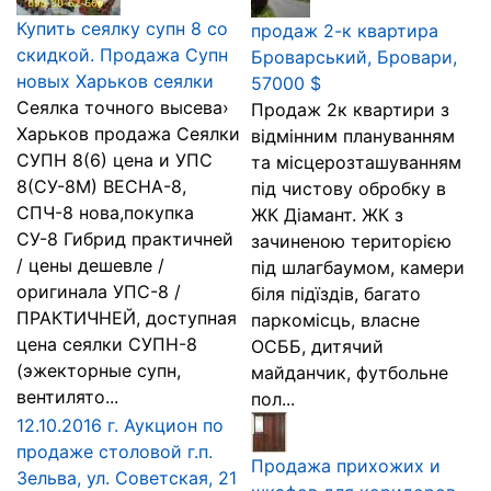
Купить сеялку супн 8 со
продаж 2-к квартира
скидкой. Продажа Супн
Броварський, Бровари,
новых Харьков сеялки
57000 $
Сеялка точного высева›
Продаж 2к квартири з
Харьков продажа Сеялки
відмінним плануванням
СУПН 8(6) цена и УПС
та місцерозташуванням
8(СУ-8М) ВЕСНА-8,
під чистову обробку в
СПЧ-8 нова,покупка
ЖК Діамант. ЖК з
СУ-8 Гибрид практичней
зачиненою територією
/ цены дешевле /
під шлагбаумом, камери
оригинала УПС-8 /
біля підїздів, багато
ПРАКТИЧНЕЙ, доступная
паркомісць, власне
цена сеялки СУПН-8
ОСББ, дитячий
(эжекторные супн,
майданчик, футбольне
вентилято...
пол...
12.10.2016 г. Аукцион по
продаже столовой г.п.
Продажа прихожих и
Зельва, ул. Советская, 21