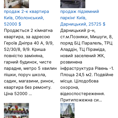
продаж 2-к квартира
продаж підземний
Київ, Оболонський,
паркінг Київ,
52000 $
Дарницький, 25725 $
Продається 2 кімнатна
Дарницький р-н,
квартира, за адресою
ст.м.Позняки, Мишуги, 8,
Героїв Дніпра 40 A, 9/9,
поряд БЦ Паралель, ТРЦ
52/30/8, 9/9. Криша
Аладдін, ТЦ Піраміда,
повністю заміняна,
новий заселений ЖК,
гарний будинок, чисте
розвинена
парадне, метро 5 хвилин
інфраструктура Рівень -1.
пішки, поруч школа,
Площа 24,5 м2. Подвійне
садик, магазини, ринок,
місце. Цілодобова
квартира без ремонту.
охорона,
Ціна 52000 ...
відеоспостереження.
Притипожежна си...