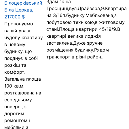
Здам 1к на
Білоцерківський,
Троєщині,вул.Драйзера,9.Квартира
Біла Церква,
на 3/16п.будинку.Мебльована,з
217000 $
побутовою технікою,в житловому
Пропонуємо
стані.Площа квартири 45/19/9.В
вашій увазі
квартирі велика лоджія
чудову квартиру
застеклена.Дуже зручне
в новому
розміщення будинку.Рядом
будинку, що
транспорт в різні район...
поєднує в собі
розкіш та
комфорт.
Загальна площа
100 кв.м,
розташована на
середньому
поверсі, з
дорогим
ремонтом і
меблями з