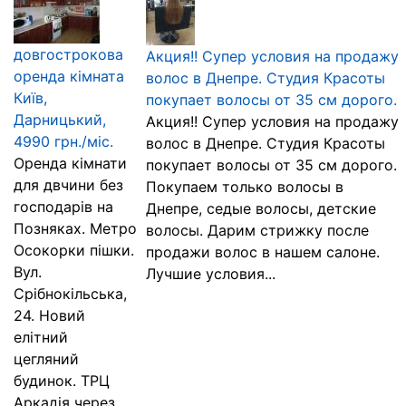
довгострокова
Акция!! Супер условия на продажу
оренда кімната
волос в Днепре. Студия Красоты
Київ,
покупает волосы от 35 см дорого.
Дарницький,
Акция!! Супер условия на продажу
4990 грн./міс.
волос в Днепре. Студия Красоты
Оренда кімнати
покупает волосы от 35 см дорого.
для двчини без
Покупаем только волосы в
господарів на
Днепре, седые волосы, детские
Позняках. Метро
волосы. Дарим стрижку после
Осокорки пішки.
продажи волос в нашем салоне.
Вул.
Лучшие условия...
Срібнокільська,
24. Новий
елітний
цегляний
будинок. ТРЦ
Аркадія через