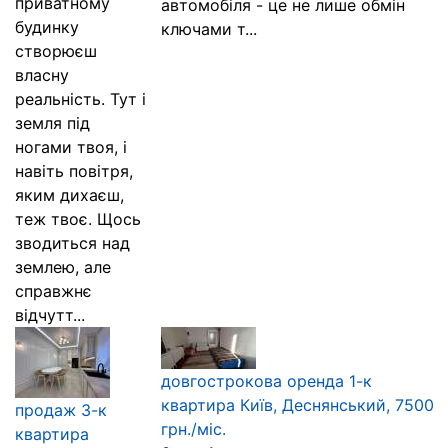
приватному
автомобіля - це не лише обмін
будинку
ключами т...
створюєш
власну
реальність. Тут і
земля під
ногами твоя, і
навіть повітря,
яким дихаєш,
теж твоє. Щось
зводиться над
землею, але
справжнє
відчутт...
довгострокова оренда 1-к
квартира Київ, Деснянський, 7500
продаж 3-к
грн./міс.
квартира