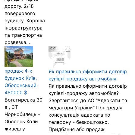
дорогу. 2/18
поверхового
будинку. Хороша
інфраструктура
та транспортна
розвязка...
продаж 4-к
Як правильно оформити договір
будинок Київ,
купівлі-продажу автомобіля
Оболонський,
Як правильно оформити договір
450000 $
купівлі-продажу автомобіля?
Богатирська 30-
Звертайтеся до АО "Адвокати та
а , СТ
медіатори України" Попередня
Чорнобилець -
консультація адвоката по
Оболонь Коли
телефону - безкоштовно.
живеш у
Придбання або продаж