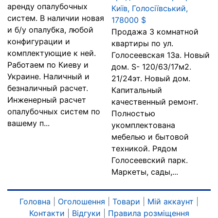
аренду опалубочных
Київ, Голосіївський,
систем. В наличии новая
178000 $
и б/у опалубка, любой
Продажа 3 комнатной
конфигурации и
квартиры по ул.
комплектующие к ней.
Голосеевская 13а. Новый
Работаем по Киеву и
дом. S- 120/63/17м2.
Украине. Наличный и
21/24эт. Новый дом.
безналичный расчет.
Капитальный
Инженерный расчет
качественный ремонт.
опалубочных систем по
Полностью
вашему п...
укомплектована
мебелью и бытовой
техникой. Рядом
Голосеевский парк.
Маркеты, сады,...
Головна
|
Оголошення
|
Товари
|
Мій аккаунт
|
Контакти
|
Відгуки
|
Правила розміщення