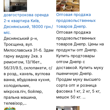
Оптовая продажа
довгострокова оренда
продовольственных
2-к квартира Київ,
товаров Днепр.
Деснянський, 18000 грн./
Оптовая продажа
міс.
продовольственных
Деснянський р-н,
товаров Днепр. Цены на
Троєщина, вул.
продукты опт Днепр.
Милославська 31-б. Здам
Купить продтовары
гарну видову 2кв. з
оптом Днепр с
ремонтом, 13/16ет.,
доставкой. Купить муку
56/31/9.5, склопакети, с/
пшеничную Днепр.
в розд., кахель, вуглова
Продам муку высшего
ванна, вбудована кухня,
сорта опт и розница
холодильник,
фасовка 1 кг, 2 кг, 5 кг,
мікрохв.піч, бойлер,
мешок 50 кг. ...
пральна машина,
телевізор,...