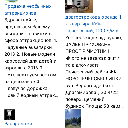
Продажа необычных
аттракционов
довгострокова оренда 1-
Здравствуйте,
к квартира Київ,
предлагаем Вашему
Печерський, 1100 $/міс.
вниманию новинки в
Усе необхідне під рукою,
сфере аттракционов: 1.
ЗАЙВЕ ПРИХОВАНЕ
Надувные аквапарки
ПРОСТІР ЧИСТИЙ І
2013 2. Новые модели
нічого не заважає жити
каруселей для детей и
та відпочивати
взрослых 2013 3.
Печерський район ЖК
Путешествуем верхом
НОВОПЕЧЕРСЬКІ ЛИПКИ
на динозавре 4.
вул. Верхогляда (кол.
Плавучая дорожка.
Драгомирова), 20 4/22
Новый водный аттрак...
поверх, цегляний
будинок Площа: 58 кв.м...
Распродажа