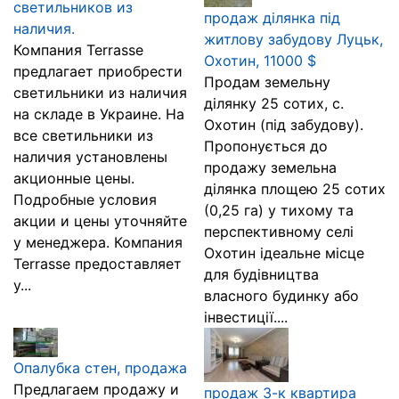
светильников из
продаж ділянка під
наличия.
житлову забудову Луцьк,
Компания Terrasse
Охотин, 11000 $
предлагает приобрести
Продам земельну
светильники из наличия
ділянку 25 сотих, с.
на складе в Украине. На
Охотин (під забудову).
все светильники из
Пропонується до
наличия установлены
продажу земельна
акционные цены.
ділянка площею 25 сотих
Подробные условия
(0,25 га) у тихому та
акции и цены уточняйте
перспективному селі
у менеджера. Компания
Охотин ідеальне місце
Terrasse предоставляет
для будівництва
у...
власного будинку або
інвестиції....
Опалубка стен, продажа
Предлагаем продажу и
продаж 3-к квартира