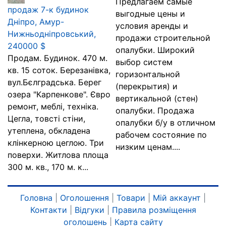
Предлагаем самые
продаж 7-к будинок
выгодные цены и
Дніпро, Амур-
условия аренды и
Нижньодніпровський,
продажи строительной
240000 $
опалубки. Широкий
Продам. Будинок. 470 м.
выбор систем
кв. 15 соток. Березанівка,
горизонтальной
вул.Бєлградська. Берег
(перекрытия) и
озера "Карпенкове". Євро
вертикальной (стен)
ремонт, меблі, техніка.
опалубки. Продажа
Цегла, товсті стіни,
опалубки б/у в отличном
утеплена, обкладена
рабочем состояние по
клінкерною цеглою. Три
низким ценам....
поверхи. Житлова площа
300 м. кв., 170 м. к...
Головна
|
Оголошення
|
Товари
|
Мій аккаунт
|
Контакти
|
Відгуки
|
Правила розміщення
оголошень
|
Карта сайту