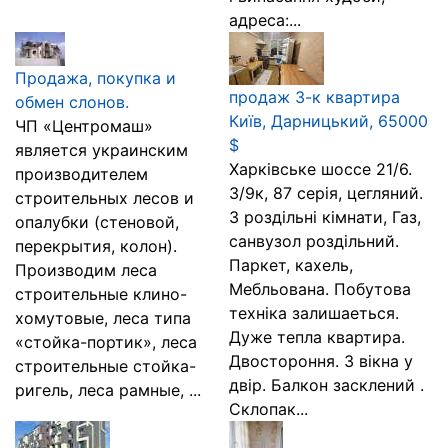
адреса:...
Продажа, покупка и
продаж 3-к квартира
обмен слонов.
Київ, Дарницький, 65000
ЧП «Центромаш»
$
является украинским
Харківське шоссе 21/6.
производителем
3/9к, 87 серія, цегляний.
строительных лесов и
3 роздільні кімнати, Газ,
опалубки (стеновой,
санвузол роздільний.
перекрытия, колон).
Паркет, кахель,
Производим леса
Мебльована. Побутова
строительные клино-
техніка залишаеться.
хомутовые, леса типа
Дуже тепла квартира.
«стойка-портик», леса
Двостороння. 3 вікна у
строительные стойка-
двір. Балкон засклений .
ригель, леса рамные, ...
Склопак...