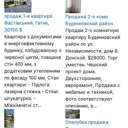
продаж 1-к квартира
Продажа 2-х комн
Фастівський, Гатне,
Буденновский район
30150 $
Продам 2-х комнатную
Квартира з документами
квартиру Буденновский
в енергоефективному
район по ул.
будинку, побудованому з
Независимости, дом 9.
червоної цегли, товщина
Донской. $28000. Торг
стін 400 мм, з
уместен. Чешский
додатковим утепленням
проект дома.
по фасаду 100 мм. Стан
Двухсторонняя,
квартири: - Підлога:
евроремонт, Продажа с
лазерна стяжка - Стіни:
мебелью и техникой,
штукатурка. -
фото соответствуют
Міжкімнатні ст...
описанию, в...
Опалубка продажа