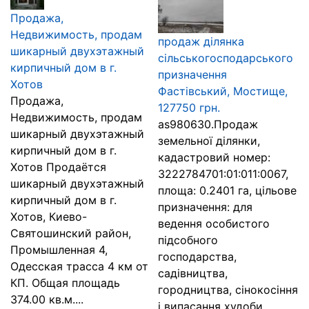
Продажа,
Недвижимость, продам
продаж ділянка
шикарный двухэтажный
сільськогосподарського
кирпичный дом в г.
призначення
Хотов
Фастівський, Мостище,
Продажа,
127750 грн.
Недвижимость, продам
as980630.Продаж
шикарный двухэтажный
земельної ділянки,
кирпичный дом в г.
кадастровий номер:
Хотов Продаётся
3222784701:01:011:0067,
шикарный двухэтажный
площа: 0.2401 га, цільове
кирпичный дом в г.
призначення: для
Хотов, Киево-
ведення особистого
Святошинский район,
підсобного
Промышленная 4,
господарства,
Одесская трасса 4 км от
садівництва,
КП. Общая площадь
городництва, сінокосіння
374.00 кв.м....
і випасання худоби,