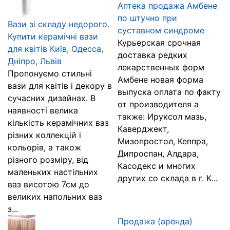
Аптека продажа Амбене
по штучно при
Вази зі складу недорого.
суставном синдроме
Купити керамічні вази
Курьерская срочная
для квітів Київ, Одесса,
доставка редких
Дніпро, Львів
лекарственных форм
Пропонуємо стильні
Амбене новая форма
вази для квітів і декору в
выпуска оплата по факту
сучасних дизайнах. В
от производителя а
наявності велика
также: Ируксол мазь,
кількість керамічних ваз
Каверджект,
різних коллекцій і
Мизопростол, Кеппра,
кольорів, а також
Дипроспан, Алдара,
різного розміру, від
Касодекс и многих
маленьких настільних
других со склада в г. К...
ваз висотою 7см до
великих напольних ваз
з...
Продажа (аренда)