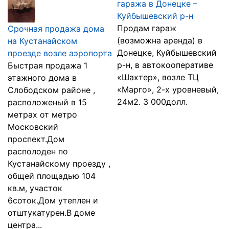
гаража в Донецке –
Куйбышевский р-н
Продам гараж
Срочная продажа дома
(возможна аренда) в
на Кустанайском
Донецке, Куйбышевский
проезде возле аэропорта
р-н, в автокооперативе
Быстрая продажа 1
«Шахтер», возле ТЦ
этажного дома в
«Марго», 2-х уровневый,
Слободском районе ,
24м2. 3 000долл.
расположеный в 15
метрах от метро
Московский
проспект.Дом
располоден по
Кустанайскому проезду ,
общей площадью 104
кв.м, участок
6соток.Дом утеплен и
отштукатурен.В доме
центра...