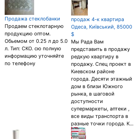
Продажа стеклобанки
продаж 4-к квартира
Продаем стеклотарную
Одеса, Київський, 85000
продукцию оптом.
$
Обьемом от 0.25 л до 5.0
Мы Рада Вам
л. Тип: СКО. сю полную
представить в продажу
информацию уточняйте
редкую квартиру в
по телефону
продажу. Спец проект в
Киевском районе
города. Десяти этажный
дом в близи Южного
рынка, в шаговой
доступности
супермаркеты, аптеки ,
все виды транспорта в
разные точки города. К...