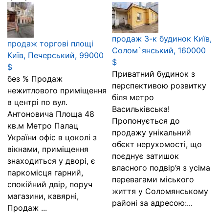
продаж 3-к будинок Київ,
продаж торгові площі
Солом`янський, 160000
Київ, Печерський, 99000
$
$
Приватний будинок з
без % Продаж
перспективою розвитку
нежитлового приміщення
біля метро
в центрі по вул.
Васильківська!
Антоновича Площа 48
Пропонується до
кв.м Метро Палац
продажу унікальний
України офіс в цоколі з
обєкт нерухомості, що
вікнами, приміщення
поєднує затишок
знаходиться у дворі, є
власного подвір’я з усіма
паркомісця гарний,
перевагами міського
спокійний двір, поруч
життя у Соломянському
магазини, кавярні,
районі за адресою:...
Продаж ...