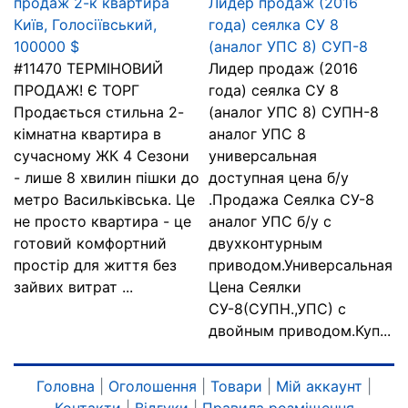
продаж 2-к квартира
Лидер продаж (2016
Київ, Голосіївський,
года) сеялка СУ 8
100000 $
(аналог УПС 8) СУП-8
#11470 ТЕРМІНОВИЙ
Лидер продаж (2016
ПРОДАЖ! Є ТОРГ
года) сеялка СУ 8
Продається стильна 2-
(аналог УПС 8) СУПН-8
кімнатна квартира в
аналог УПС 8
сучасному ЖК 4 Сезони
универсальная
- лише 8 хвилин пішки до
доступная цена б/у
метро Васильківська. Це
.Продажа Сеялка СУ-8
не просто квартира - це
аналог УПС б/у с
готовий комфортний
двухконтурным
простір для життя без
приводом.Универсальная
зайвих витрат ...
Цена Сеялки
СУ-8(СУПН.,УПС) с
двойным приводом.Куп...
Головна
|
Оголошення
|
Товари
|
Мій аккаунт
|