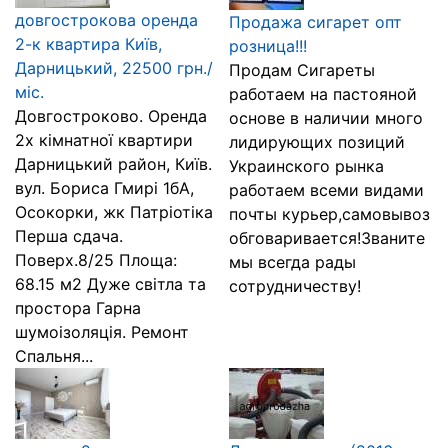
довгострокова оренда
Продажа сигарет опт
2-к квартира Київ,
розница!!!
Дарницький, 22500 грн./
Продам Сигареты
міс.
работаем на пастояной
Довгостроково. Оренда
основе в наличии много
2х кімнатної квартири
лидирующих позиций
Дарницький район, Київ.
Украинского рынка
вул. Бориса Гмирі 1бА,
работаем всеми видами
Осокорки, жк Патріотіка
почты курьер,самовывоз
Перша сдача.
обговаривается!Званите
Поверх.8/25 Площа:
мы всегда рады
68.15 м2 Дуже світла та
сотрудничеству!
простора Гарна
шумоізоляція. Ремонт
Спальня...