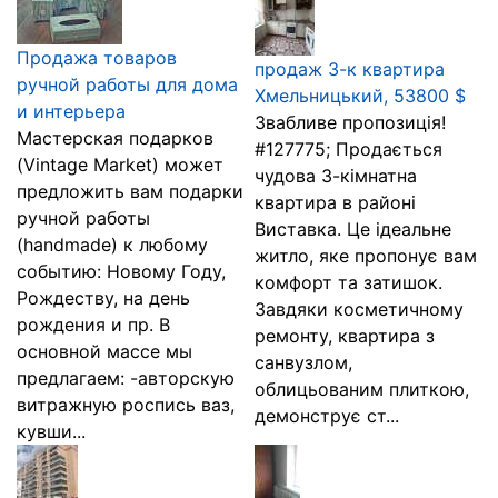
Продажа товаров
продаж 3-к квартира
ручной работы для дома
Хмельницький, 53800 $
и интерьера
Звабливе пропозиція!
Мастерская подарков
#127775; Продається
(Vintage Market) может
чудова 3-кімнатна
предложить вам подарки
квартира в районі
ручной работы
Виставка. Це ідеальне
(handmade) к любому
житло, яке пропонує вам
событию: Новому Году,
комфорт та затишок.
Рождеству, на день
Завдяки косметичному
рождения и пр. В
ремонту, квартира з
основной массе мы
санвузлом,
предлагаем: -авторскую
облицьованим плиткою,
витражную роспись ваз,
демонструє ст...
кувши...