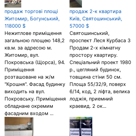
продаж торгові площі
продаж 2-к квартира
Житомир, Богунський,
Київ, Святошинський,
118000 $
57000 $
Нежитлове приміщення
Святошинський,
загальною площею 148,2
проспект Леся Курбаса 3
кв.м. за адресою м.
Продам 2-х кімнатну
Житомир, вул.
простору квартиру.
Покровська (Щорса), 94.
Спеціальний проект 1980
Приміщення
р., цегляний будинок,
розташоване на ж/м
товщина стіни 50 см.
"Крошня". Фасад будинку
Площа 55/32/9, поверх
виходить на вул.
6/14, код, 2 ліфта, велика
Покровську. Приміщення
лоджія, приемний
обладнане окремим
краевид. 2 ок...
фасадним входом ...