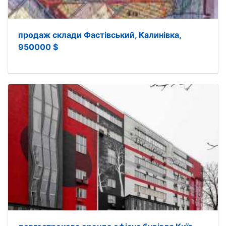
продаж склади Фастівський, Калинівка,
950000 $