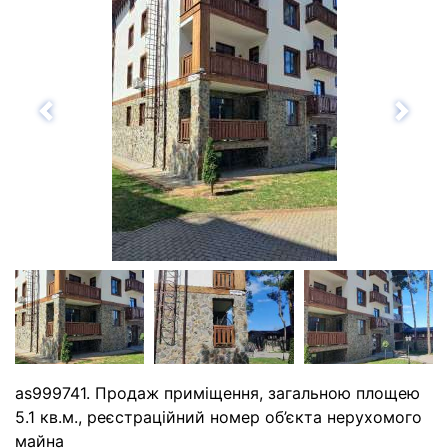
Назад
Впе
as999741. Продаж приміщення, загальною площею
5.1 кв.м., реєстраційний номер об’єкта нерухомого
майна