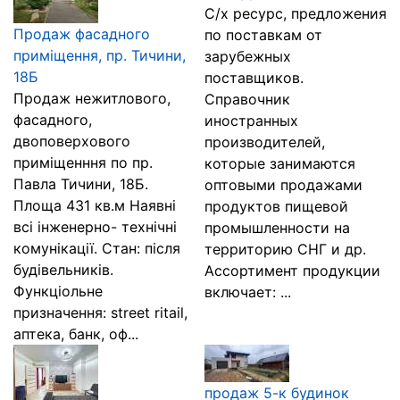
С/х ресурс, предложения
Продаж фасадного
по поставкам от
приміщення, пр. Тичини,
зарубежных
18Б
поставщиков.
Продаж нежитлового,
Справочник
фасадного,
иностранных
двоповерхового
производителей,
приміщенння по пр.
которые занимаются
Павла Тичини, 18Б.
оптовыми продажами
Площа 431 кв.м Наявні
продуктов пищевой
всі інженерно- технічні
промышленности на
комунікації. Стан: після
территорию СНГ и др.
будівельників.
Ассортимент продукции
Функціольне
включает: ...
призначення: street ritail,
аптека, банк, оф...
продаж 5-к будинок