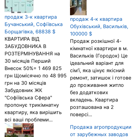
продаж 3-к квартира
продаж 4-к квартира
Бучанський, Софіївська
Обухівський, Васильків,
Борщагівка, 68838 $
100000 $
КВАРТИРА ВІД
Продаж розкішної 4-
ЗАБУДОВНИКА В
кімнатної квартири в м.
РОЗТЕРМІНУВАННЯ на
Васильків (Городок) Це
30 місяців Перший
ідеальний варіант для
Внесок 50%= 1 469 825
сім’ї, яка цінує якісний
грн Щомісячно по 48 995
ремонт, затишок і готове
грн на 30 місяців
до проживання житло
Забудовник ЖК
без додаткових
"Софіївська Сфера"
вкладень. Квартира
пропонує трикімнатну
розташована на 2
квартиру, яка вирішить
поверсі...
всі ваші проблеми...
Продажа агропродукции
от зарубежных заводов