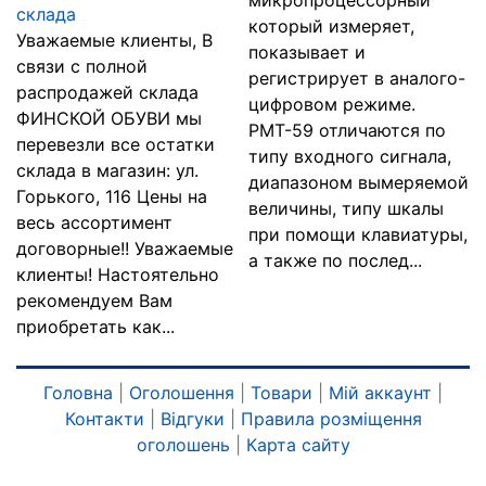
микропроцессорный
склада
который измеряет,
Уважаемые клиенты, В
показывает и
связи с полной
регистрирует в аналого-
распродажей склада
цифровом режиме.
ФИНСКОЙ OБУВИ мы
РМТ-59 отличаются по
пeрeвезли все остатки
типу входного сигнала,
склада в магазин: ул.
диапазоном вымеряемой
Горького, 116 Цены на
величины, типу шкалы
весь ассортимент
при помощи клавиатуры,
договорные!! Уважаемые
а также по послед...
клиенты! Настоятельно
рекомендуем Вам
приобретать как...
Головна
|
Оголошення
|
Товари
|
Мій аккаунт
|
Контакти
|
Відгуки
|
Правила розміщення
оголошень
|
Карта сайту