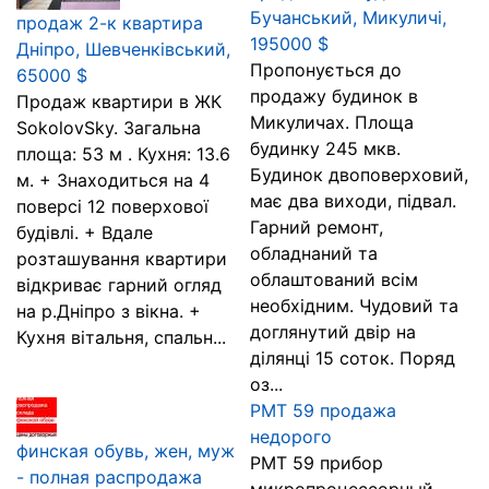
Бучанський, Микуличі,
продаж 2-к квартира
195000 $
Дніпро, Шевченківський,
Пропонується до
65000 $
продажу будинок в
Продаж квартири в ЖК
Микуличах. Площа
SokolovSky. Загальна
будинку 245 мкв.
площа: 53 м . Кухня: 13.6
Будинок двоповерховий,
м. + Знаходиться на 4
має два виходи, підвал.
поверсі 12 поверхової
Гарний ремонт,
будівлі. + Вдале
обладнаний та
розташування квартири
облаштований всім
відкриває гарний огляд
необхідним. Чудовий та
на р.Дніпро з вікна. +
доглянутий двір на
Кухня вітальня, спальн...
ділянці 15 соток. Поряд
оз...
РМТ 59 продажа
недорого
финская обувь, жен, муж
РМТ 59 прибор
- полная распродажа