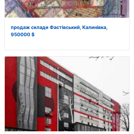
продаж склади Фастівський, Калинівка,
950000 $