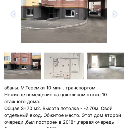
Назад
Впе
абаны. М.Теремки 10 мин . транспортом.
Нежилое помещение на цокольном этаже 10
этажного дома.
Общая S=70 м2. Высота потолка - -2.70м. Свой
отдельный вход. Обжитое место. Этот дом второй
очереди ,был построен в 2018г ,первая очередь