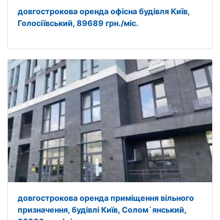
довгострокова оренда офісна будівля Київ,
Голосіївський, 89689 грн./міс.
довгострокова оренда приміщення вільного
призначення, будівлі Київ, Солом`янський,