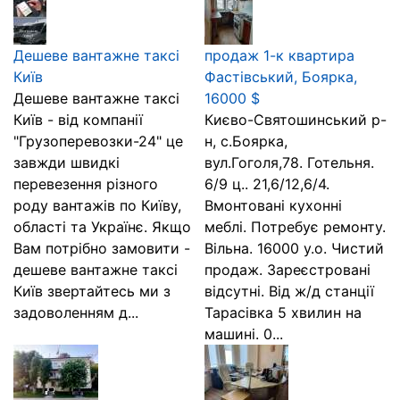
Дешеве вантажне таксі
продаж 1-к квартира
Київ
Фастівський, Боярка,
Дешеве вантажне таксі
16000 $
Київ - від компанії
Києво-Святошинський р-
"Грузоперевозки-24" це
н, с.Боярка,
завжди швидкі
вул.Гоголя,78. Готельня.
перевезення різного
6/9 ц.. 21,6/12,6/4.
роду вантажів по Київу,
Вмонтовані кухонні
області та Українє. Якщо
меблі. Потребує ремонту.
Вам потрібно замовити -
Вільна. 16000 у.о. Чистий
дешеве вантажне таксі
продаж. Зареєстровані
Київ звертайтесь ми з
відсутні. Від ж/д станції
задоволенням д...
Тарасівка 5 хвилин на
машині. 0...