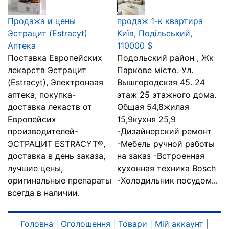
Продажа и цены
продаж 1-к квартира
Эстрацит (Estracyt)
Київ, Подільський,
Аптека
110000 $
Поставка Европейских
Подольский район , Жк
лекарств Эстрацит
Паркове місто. Ул.
(Estracyt), Электронаая
Вышгородская 45. 24
аптека, покупка-
этаж 25 этажного дома.
доставка лекаств от
Общая 54,8жилая
Европейсих
15,9кухня 25,9
производителей-
-Дизайнерский ремонт
ЭСТРАЦИТ ESTRACYT®,
-Мебель ручной работы
доставка в день заказа,
на заказ -Встроенная
лучшие цены,
кухонная техника Bosch
оригинальные препараты
-Холодильник посудом...
всегда в наличии.
Головна
|
Оголошення
|
Товари
|
Мій аккаунт
|