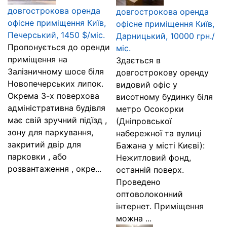
довгострокова оренда
довгострокова оренда
офісне приміщення Київ,
офісне приміщення Київ,
Печерський, 1450 $/міс.
Дарницький, 10000 грн./
Пропонується до оренди
міс.
приміщення на
Здається в
Залізничному шосе біля
довгострокову оренду
Новопечерських липок.
видовий офіс у
Окрема 3-х поверхова
висотному будинку біля
адміністративна будівля
метро Осокорки
має свій зручний підїзд ,
(Дніпровської
зону для паркування,
набережної та вулиці
закритий двір для
Бажана у місті Києві):
парковки , або
Нежитловий фонд,
розвантаження , окре...
останній поверх.
Проведено
оптоволоконний
інтернет. Приміщення
можна ...