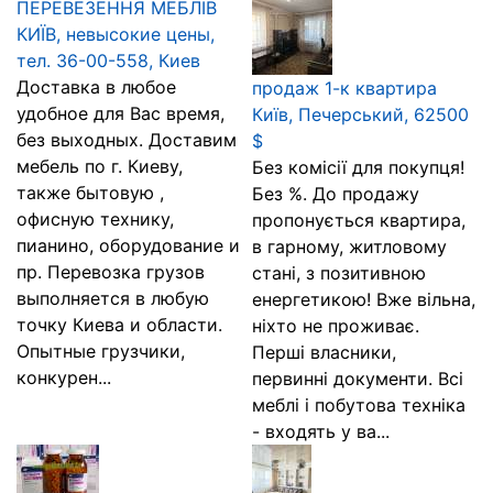
ПЕРЕВЕЗЕННЯ МЕБЛІВ
КИЇВ, невысокие цены,
тел. 36-00-558, Киев
Доставка в любое
продаж 1-к квартира
удобное для Вас время,
Київ, Печерський, 62500
без выходных. Доставим
$
мебель по г. Киеву,
Без комісії для покупця!
также бытовую ,
Без %. До продажу
офисную технику,
пропонується квартира,
пианино, оборудование и
в гарному, житловому
пр. Перевозка грузов
стані, з позитивною
выполняется в любую
енергетикою! Вже вільна,
точку Киева и области.
ніхто не проживає.
Опытные грузчики,
Перші власники,
конкурен...
первинні документи. Всі
меблі і побутова техніка
- входять у ва...