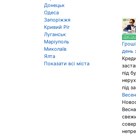
Донецьк
Одеса
Запоріжжя
Кривий Ріг
Луганськ
Маріуполь
Гроші
Миколаїв
день 
Ялта
Креди
Показати всі міста
заста
під б
нерух
під з
Весен
Новос
Весн
свежи
совер
непре