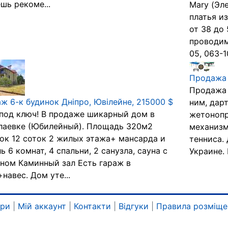
шь рекоме...
Mary (Эл
платья и
от 38 до
проводим
05, 063-10
Продажа 
Продажа 
ж 6-к будинок Дніпро, Ювілейне, 215000 $
ним, дар
под ключ! В продаже шикарный дом в
жетоноп
лаевке (Юбилейный). Площадь 320м2
механизм
ок 12 соток 2 жилых этажа+ мансарда и
тенниса.
ь 6 комнат, 4 спальни, 2 санузла, сауна с
Украине. 
ном Каминный зал Есть гараж в
навес. Дом уте...
ари
|
Мій аккаунт
|
Контакти
|
Відгуки
|
Правила розміще