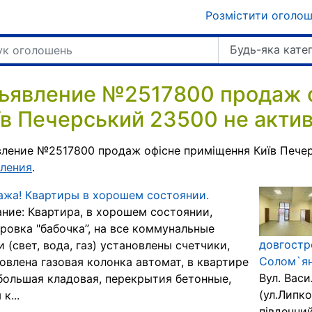
Розмістити оголо
Будь-яка кате
ъявление №2517800 продаж 
їв Печерський 23500 не актив
ление №2517800 продаж офісне приміщення Київ Пече
ления
.
жа! Квартиры в хорошем состоянии.
ние: Квартира, в хорошем состоянии,
ровка "бабочка’’, на все коммунальные
довгостр
и (свет, вода, газ) установлены счетчики,
Солом`ян
овлена газовая колонка автомат, в квартире
Вул. Васи
большая кладовая, перекрытия бетонные,
(ул.Липко
к...
південни