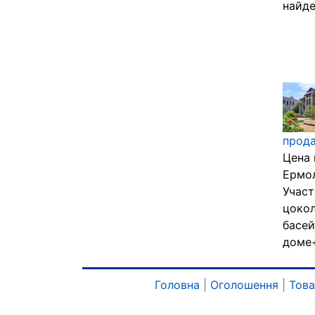
найде
прода
Цена 
Ермо
Участ
цокол
басей
доме+
Головна
|
Оголошення
|
Тов