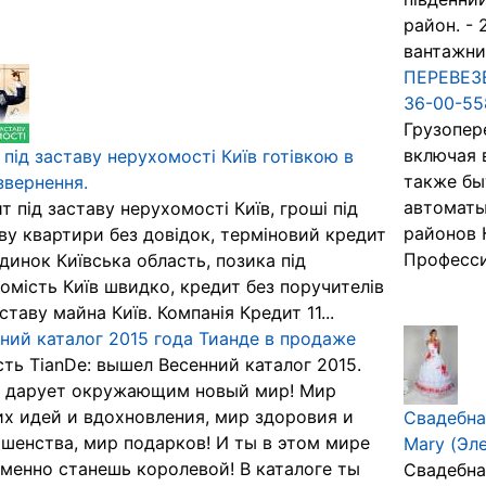
район. - 
вантажний
ПЕРЕВЕЗЕ
36-00-55
Грузопер
включая 
 під заставу нерухомості Київ готівкою в
также бы
звернення.
автоматы
т під заставу нерухомості Київ, гроші під
районов 
ву квартири без довідок, терміновий кредит
Професси
удинок Київська область, позика під
омість Київ швидко, кредит без поручителів
аставу майна Київ. Компанія Кредит 11...
ний каталог 2015 года Тианде в продаже
ть TianDe: вышел Весенний каталог 2015.
а дарует окружающим новый мир! Мир
х идей и вдохновления, мир здоровия и
Свадебна
шенства, мир подарков! И ты в этом мире
Mary (Эл
менно станешь королевой! В каталоге ты
Свадебна