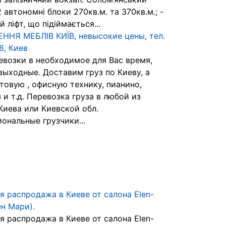
2 автономні блоки 270кв.м. та 370кв.м.; -
 ліфт, що підіймається...
ННЯ МЕБЛІВ КИЇВ, невысокие цены, тел.
8, Киев
евозки в необходимое для Вас время,
выходные. Доставим груз по Киеву, а
товую , офисную технику, пианино,
 и т.д. Перевозка груза в любой из
Киева или Киевской обл.
ональные грузчики...
я распродажа в Киеве от салона Elen-
ен Мари).
я распродажа в Киеве от салона Elen-