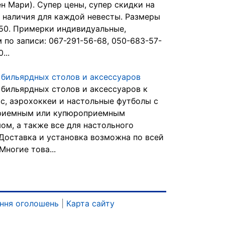
ен Мари). Супер цены, супер скидки на
з наличия для каждой невесты. Размеры
 50. Примерки индивидуальные,
 по записи: 067-291-56-68, 050-683-57-
...
бильярдных столов и аксессуаров
бильярдных столов и аксессуаров к
тс, аэрохоккеи и настольные футболы с
риемным или купюроприемным
ом, а также все для настольного
 Доставка и установка возможна по всей
Многие това...
ння оголошень
|
Карта сайту