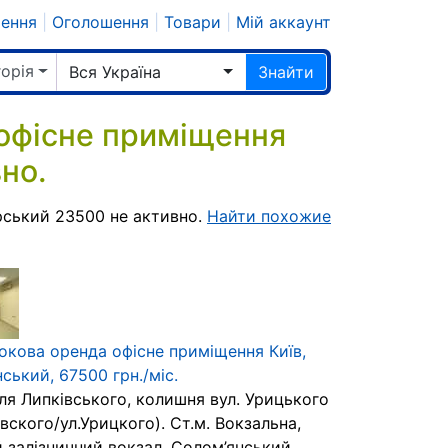
шення
|
Оголошення
|
Товари
|
Мій аккаунт
горія
Вся Україна
Знайти
офісне приміщення
но.
рський 23500 не активно.
Найти похожие
окова оренда офісне приміщення Київ,
ський, 67500 грн./міс.
ля Липківського, колишня вул. Урицького
вского/ул.Урицкого). Ст.м. Вокзальна,
й залізничний вокзал. Солом’янський