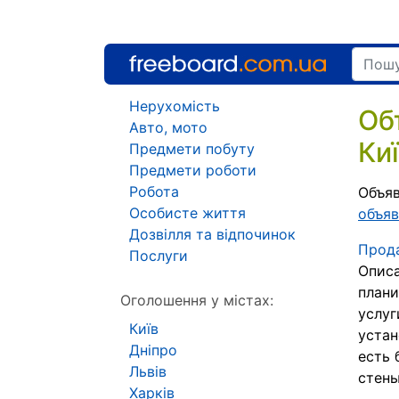
Нерухомість
Об
Авто, мото
Ки
Предмети побуту
Предмети роботи
Робота
Объяв
Особисте життя
объяв
Дозвілля та відпочинок
Прода
Послуги
Описа
плани
Оголошення у містах:
услуг
Київ
устан
Дніпро
есть 
Львів
стены 
Харків