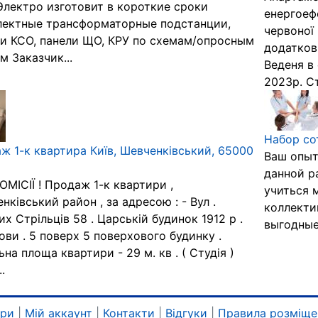
лектро изготовит в короткие сроки
енергоеф
лектные трансформаторные подстанции,
червоної 
и КСО, панели ЩО, КРУ по схемам/опросным
додатков
м Заказчик...
Веденя в 
2023р. Ста
Набор со
ж 1-к квартира Київ, Шевченківський, 65000
Ваш опыт
данной р
ОМІСІЇ ! Продаж 1-к квартири ,
учиться 
нківський район , за адресою : - Вул .
коллекти
их Стрільців 58 . Царській будинок 1912 р .
выгодные
ови . 5 поверх 5 поверхового будинку .
ьна площа квартири - 29 м. кв . ( Студія )
..
ари
|
Мій аккаунт
|
Контакти
|
Відгуки
|
Правила розміще