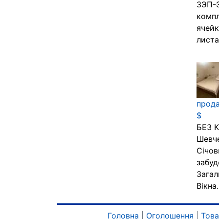
ЗЭП-Э
комп
ячейк
листа
прода
$
БЕЗ К
Шевче
Січов
забуд
Загал
Вікна.
Головна
|
Оголошення
|
Тов