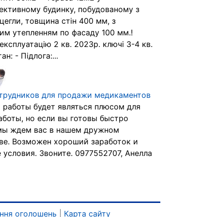
ективному будинку, побудованому з
цегли, товщина стін 400 мм, з
им утепленням по фасаду 100 мм.!
експлуатацію 2 кв. 2023р. ключі 3-4 кв.
н: - Підлога:...
трудников для продажи медикаментов
 работы будет являться плюсом для
аботы, но если вы готовы быстро
мы ждем вас в нашем дружном
ве. Возможен хороший заработок и
 условия. Звоните. 0977552707, Анелла
ння оголошень
|
Карта сайту