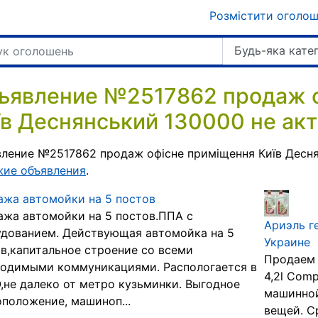
Розмістити оголо
Будь-яка кате
ъявление №2517862 продаж 
їв Деснянський 130000 не акт
ление №2517862 продаж офісне приміщення Київ Десня
жие объявления
.
жа автомойки на 5 постов
жа автомойки на 5 постов.ППА с
Ариэль ге
дованием. Действующая автомойка на 5
Украине
в,капитальное строение со всеми
Продаем А
ходимыми коммуникациями. Распологается в
4,2l Comp
не далеко от метро кузьминки. Выгодное
машинной
положение, машиноп...
вещей. С