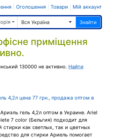
шення
|
Оголошення
|
Товари
|
Мій аккаунт
горія
Вся Україна
Знайти
офісне приміщення
ивно.
нський 130000 не активно.
Найти
ль 4,2л цена 77 грн., продажа оптом в
риэль гель 4,2л оптом в Украине. Ariel
lete 7 color (Бельгия) подходит для
 стирки как светлых, так и цветных
редство для стирки Ариель помогает