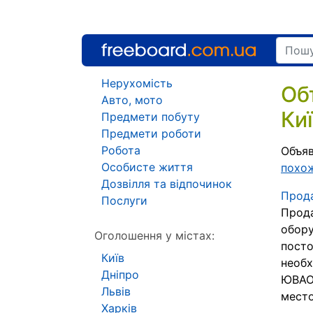
Нерухомість
Об
Авто, мото
Ки
Предмети побуту
Предмети роботи
Робота
Объяв
Особисте життя
похо
Дозвілля та відпочинок
Прода
Послуги
Прода
обору
Оголошення у містах:
посто
Київ
необ
Дніпро
ЮВАО,
Львів
место
Харків