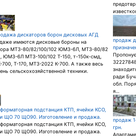
предотвр
известков
родажа дискаторов борон дисковых АГД
продаж д
даже имеются дисковые бороны на
призначе
ора МТЗ-80/82/100/102 ЮМЗ-6Л, МТЗ-80/82
Пропонує
, ЮМЗ-6Л МТЗ-100/102 Т-150, т-150к-смд,
32227848
К-700, Т-170, МТЗ-2022 К-700. А также весь
знаходит
ень сельскохозяйственной техники.
ради Буча
обл. Поря
я...
форматорная подстанция КТП, ячейки КСО,
и ЩО 70 ЩО90. Изготовление и продажа.
продаж 1-
форматорная подстанция КТП, ячейки КСО,
грн.
и ЩО 70 ЩО90. Изготовление и продажа.
Апартаме