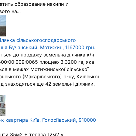
атить образование накипи и
ого на...
ілянка сільськогосподарського
ння Бучанський, Мотижин, 1167000 грн.
ться до продажу земельна ділянка к/н
00:00:009:0065 площею 3,3200 га, яка
ься в межах Мотижинської сільської
нського (Макарівського) р-ну, Київської
д знаходяться ще 42 земельні ділянки,
к квартира Київ, Голосіївський, 910000
нти 35м2 + тераса 12м2 у