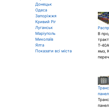
Донецьк
Одеса
Запоріжжя
Кривий Ріг
Луганськ
Расп
Маріуполь
В про
Миколаїв
тракт
Ялта
Т-40А
Показати всі міста
ямз, 
переч
Транс
панел
Транс
панел