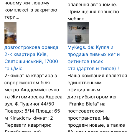
новому житловому
опалення автономне.
комплексі із закритою
Приміщення повністю
тери...
мебльо...
довгострокова оренда
MyKegs. de: Купля и
2-к квартира Київ,
продажа пивных кег и
Святошинський, 17000
фитингов (всех
грн./міс.
стандартов и типов) !
2-кімнатна квартира з
Наша компания является
євроремонтом біля
единственным
метро Академмістечко
официальным
та Житомирська Адреса:
дистрибьютором кег
вул. Ф.Пушиної 44/50
"Franke Blefa" на
Поверх: 8/14 Площа: 65
постсоветском
м Кількість кімнат: 2
пространстве. Мы
Переваги квартири:
продаем новые, a также