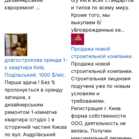
Дизайнерський
б/у кеги всех стандартов
євроремонт ...
и типов по всему миру.
Кроме того, мы
выкупаем б/
у&поврежденные ке...
Продажа новой
строительной компании.
довгострокова оренда 1-
Продажа новой
к квартира Київ,
строительной компании.
Подільський, 1000 $/міс.
Строительная лицензия
Перша здача ! Без %
подучена уже по новым
пропонується в оренду
условиям и
затишна, з
требованиям.
дизайнерським
Регистрация г. Киев
ремонтом 1-кімнатна
форма собственности
квартира (студіо ) в
ООО, деятельность не
історичній частині Києва
велась. Получен
по вул. Андріївський
максимальный перечень