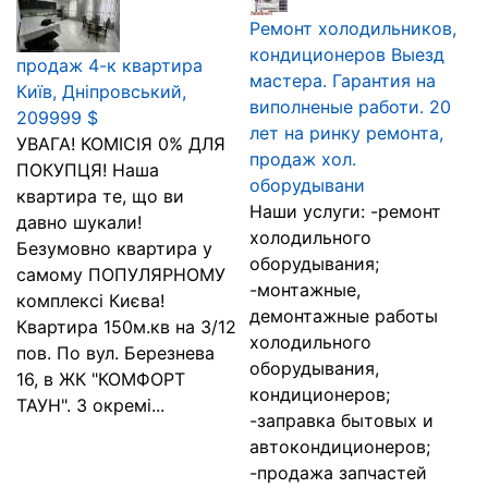
Ремонт холодильников,
кондиционеров Выезд
продаж 4-к квартира
мастера. Гарантия на
Київ, Дніпровський,
виполненые работи. 20
209999 $
лет на ринку ремонта,
УВАГА! КОМІСІЯ 0% ДЛЯ
продаж хол.
ПОКУПЦЯ! Наша
оборудывани
квартира те, що ви
Наши услуги: -ремонт
давно шукали!
холодильного
Безумовно квартира у
оборудывания;
самому ПОПУЛЯРНОМУ
-монтажные,
комплексі Києва!
демонтажные работы
Квартира 150м.кв на 3/12
холодильного
пов. По вул. Березнева
оборудывания,
16, в ЖК "КОМФОРТ
кондиционеров;
ТАУН". 3 окремі...
-заправка бытовых и
автокондиционеров;
-продажа запчастей