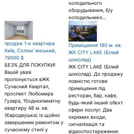
холодильного
оборудывания, б/у
холодильнико...
продаж 1-к квартира
Приміщення 180 м. кв.
Київ, Солом`янський,
ЖК CITY LAKE (Білий
79000 $
шоколад)
БЕЗ% ДЛЯ ПОКУПКИ!
ЖК CITY LAKE (Білий
Вашій увазі
шоколад). До продажу
пропонується вЖК
повністю готове
Сучасний Квартал,
приміщення під
проспект Любомира
ресторан, бар, кафе,
Гузара, 15однокімнатну
будь-який інший обєкт
квартиру 48 м. кв.
сфери послуг. Два
(Євродвушка) із щойно
окремих входи,
завершеним ремонтом у
сигналізація та
сучасному стилі у
відеоспостереження.