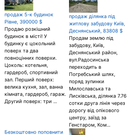
продаж 5-к будинок
продаж ділянка під
Рівне, 390000 $
житлову забудову Київ,
Продаю розкішний
Деснянський, 83808 $
будинок в місті! У
Продам землю під
будинку є цокольний
забудову, Київ,
поверх та два
Деснянський район,
повноцінних поверхи.
вул.Радосинська
Цоколь: котельня,
переходить в
гардероб, спортивний
Погребський шлях,
зал. Перший поверх:
поряд зупинки
велика кухня, зал, ванна
Милославська та
кімната, гардероб, гараж.
Лисківська, ділянка 7.76
Другий поверх: три ...
сотки друга лінія через
дорогу від опікового
центру, заїзд за
Генстаром, Ком...
Безкоштовно поповнити