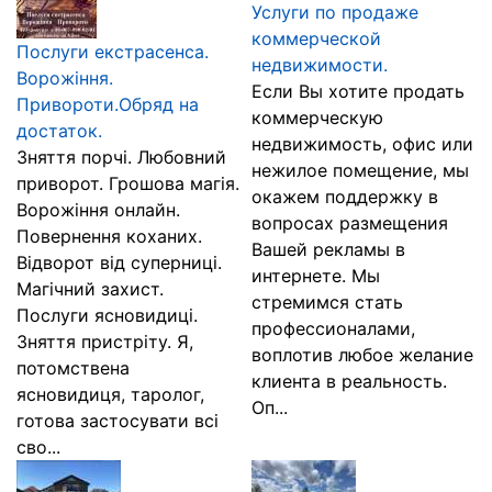
Услуги по продаже
коммерческой
Послуги екстрасенса.
недвижимости.
Ворожiння.
Если Вы хотите продать
Привороти.Обряд на
коммерческую
достатoк.
недвижимость, офис или
Зняття порчі. Любовний
нежилое помещение, мы
приворот. Грошова магія.
окажем поддержку в
Ворожіння онлайн.
вопросах размещения
Повернення коханих.
Вашей рекламы в
Відворот від суперниці.
интернете. Мы
Магічний захист.
стремимся стать
Послуги ясновидиці.
профессионалами,
Зняття пристріту. Я,
воплотив любое желание
потомствена
клиента в реальность.
ясновидиця, таролог,
Оп...
готова застосувати всі
сво...