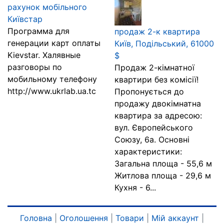
рахунок мобільного
Київстар
Программа для
продаж 2-к квартира
генерации карт оплаты
Київ, Подільський, 61000
Kievstar. Халявные
$
разговоры по
Продаж 2-кімнатної
мобильному телефону
квартири без комісії!
http://www.ukrlab.ua.tc
Пропонується до
продажу двокімнатна
квартира за адресою:
вул. Європейського
Союзу, 6а. Основні
характеристики:
Загальна площа - 55,6 м
Житлова площа - 29,6 м
Кухня - 6...
Головна
|
Оголошення
|
Товари
|
Мій аккаунт
|