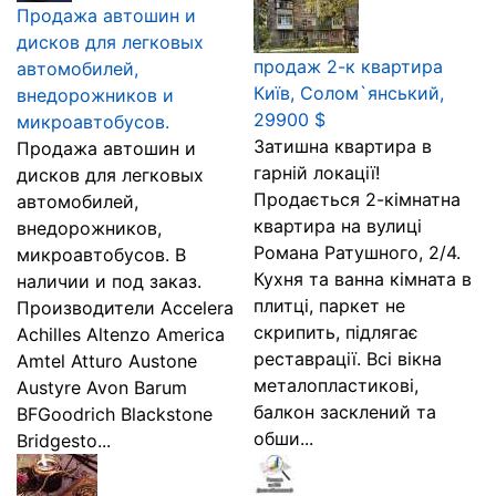
Продажа автошин и
дисков для легковых
продаж 2-к квартира
автомобилей,
Київ, Солом`янський,
внедорожников и
29900 $
микроавтобусов.
Затишна квартира в
Продажа автошин и
гарній локації!
дисков для легковых
Продається 2-кімнатна
автомобилей,
квартира на вулиці
внедорожников,
Романа Ратушного, 2/4.
микроавтобусов. В
Кухня та ванна кімната в
наличии и под заказ.
плитці, паркет не
Производители Accelera
скрипить, підлягає
Achilles Altenzo America
реставрації. Всі вікна
Amtel Atturo Austone
металопластикові,
Austyre Avon Barum
балкон засклений та
BFGoodrich Blackstone
обши...
Bridgesto...