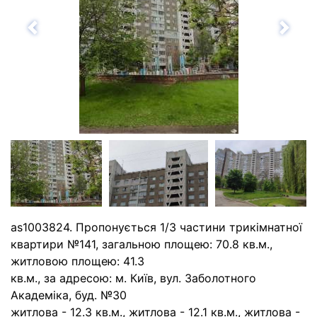
Назад
Впе
as1003824. Пропонується 1/3 частини трикімнатної
квартири №141, загальною площею: 70.8 кв.м.,
житловою площею: 41.3
кв.м., за адресою: м. Київ, вул. Заболотного
Академіка, буд. №30
житлова - 12.3 кв.м., житлова - 12.1 кв.м., житлова -