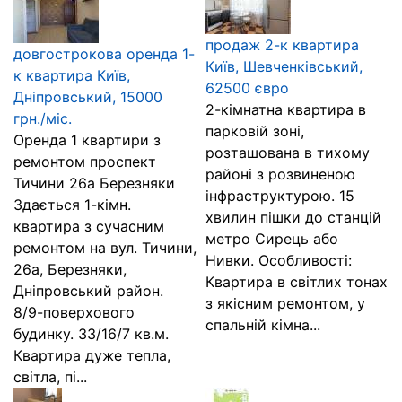
продаж 2-к квартира
довгострокова оренда 1-
Київ, Шевченківський,
к квартира Київ,
62500 євро
Дніпровський, 15000
2-кімнатна квартира в
грн./міс.
парковій зоні,
Оренда 1 квартири з
розташована в тихому
ремонтом проспект
районі з розвиненою
Тичини 26а Березняки
інфраструктурою. 15
Здається 1-кімн.
хвилин пішки до станцій
квартира з сучасним
метро Сирець або
ремонтом на вул. Тичини,
Нивки. Особливості:
26а, Березняки,
Квартира в світлих тонах
Дніпровський район.
з якісним ремонтом, у
8/9-поверхового
спальній кімна...
будинку. 33/16/7 кв.м.
Квартира дуже тепла,
світла, пі...