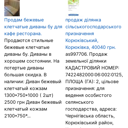
Продам бежевые
продаж ділянка
клетчатые диваны бу для
сільськогосподарського
кафе ресторана.
призначення
Продаются стильные
Корюківський,
бежевые клетчатые
Корюківка, 40040 грн.
диваны бу. Диваны в
as997706. Продаж
хорошем состоянии. На
земельної ділянки
потертые диваны
КАДАСТРОВИЙ НОМЕР:
большая скидка. В
7422482000:06:002:0125,
наличии: Диван бежевый
ПЛОЩА (ГА): 2, цільове
клетчатый кожзам
призначення: для
1300*750*1000 ( 2шт)
ведення особистого
2500 грн Диван бежевый
селянського
клетчатый кожзам
господарства, адреса:
2100*750*...
Чернігівська область,
Корюківський район,