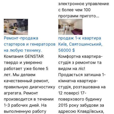
электронное управление
с более чем 100
программ пригото...
Ремонт-продажа
продаж 1-к квартира
стартеров и генераторов
Київ, Святошинський,
на любую технику.
56000 $
Компания GENSTAR
Комфортна квартира-
твердо и уверенно
студія з ремонтом та
работает уже более 5
видом на ліс!
лет. Мы делаем
Продається затишна 1-
качественный ремонт,
кімнатна квартира-
правильную диагностику
студія, розташована на
агрегата. Ремонт
12 поверсі 17-
производится в течении
поверхового будинку
1-3 рабочих дней. На
2015 року забудови за
выполненную работу
адресою Клавдіївська,