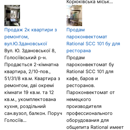
Корюківська міськ...
Продаж 2к квартири з
Продам
ремонтом,
пароконвектомат
вул.Ю.Здановської
Rational SCC 101 бу для
Вул. Ю. Здановської 8,
ресторана
Голосіївський р-н.
Продам
Продається 2-кімнатна
пароконвектомат бу
квартира, 2/10-пов.,
Rational SCC 101 для
51/31/8 кв.м. Квартира з
кафе, баров и
ремонтом, дві окремі
ресторанов.
кімнати 19 кв.м. та 12
Пароконвектомат от
кв.м., укомплектована
немецкого
кухня, роздільний
производителя
сан.вузол, балкон. Поруч
профессионального
Голосіїв...
оборудования для
общепита Rational имеет