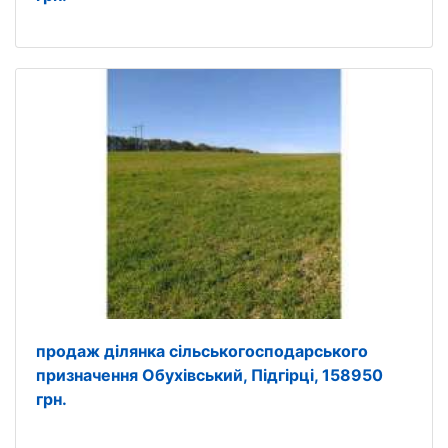
продаж ділянка сільськогосподарського
призначення Обухівський, Підгірці, 158950
грн.