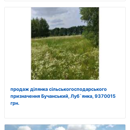
продаж ділянка сільськогосподарського
призначення Бучанський, Луб`янка, 9370015
грн.