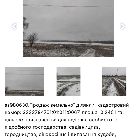
Назад
Впе
as980630.Продаж земельної ділянки, кадастровий
номер: 3222784701:01:011:0067, площа: 0.2401 га,
цільове призначення: для ведення особистого
підсобного господарства, садівництва,
городництва, сінокосіння і випасання худоби,