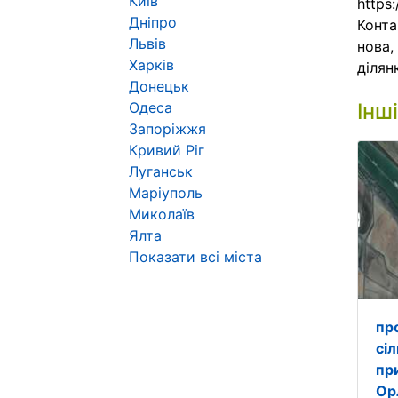
Київ
https
Дніпро
Конта
Львів
нова,
Харків
ділянк
Донецьк
Одеса
Інш
Запоріжжя
Кривий Ріг
Луганськ
Маріуполь
Миколаїв
Ялта
Показати всі міста
пр
сі
пр
Орл