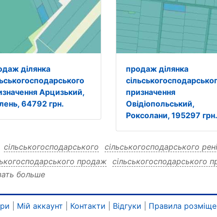
одаж ділянка
продаж ділянка
льськогосподарського
сільськогосподарсько
изначення Арцизький,
призначення
лень, 64792 грн.
Овідіопольський,
Роксолани, 195297 грн
:
сільськогосподарського
сільськогосподарського рен
ськогосподарського продаж
сільськогосподарського п
зать больше
ськогосподарського орлівка
сільськогосподарського ді
ськогосподарського 37948
сільськогосподарського 37
ськогосподарського 37948 продаж
сільськогосподарсь
ари
|
Мій аккаунт
|
Контакти
|
Відгуки
|
Правила розміще