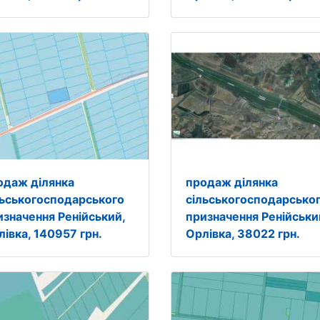
одаж ділянка
продаж ділянка
льськогосподарського
сільськогосподарсько
изначення Ренійський,
призначення Ренійськи
лівка, 140957 грн.
Орлівка, 38022 грн.