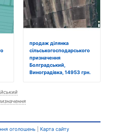
продаж ділянка
го
сільськогосподарського
призначення
Болградський,
.
Виноградівка, 14953 грн.
ійський
ризначення
лянка
сільськогосподарського грн
948 ренійський
кого 37948 призначення
ння оголошень
|
Карта сайту