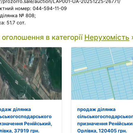
://prozorro.sale/auction/LAP001-UA-20251225-26771/
ктний номер: 044-594-11-09
 ділянка № 808;
а: 51.7 сот.
і оголошення в категорії
Нерухомість
одаж ділянка
продаж ділянка
льськогосподарського
сільськогосподарсько
изначення Ренійський,
призначення Ренійськи
івка, 37919 грн.
Орлівка, 120405 грн.