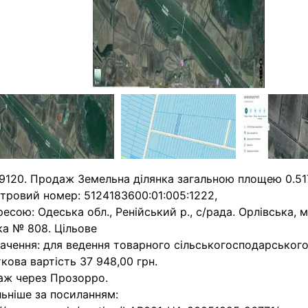
9120. Продаж Земельна ділянка загальною площею 0.517
тровий номер: 5124183600:01:005:1222,
ресою: Одеська обл., Ренійський р., с/рада. Орлівська, 
ка № 808. Цільове
ачення: для ведення товарного сільськогосподарськог
кова вартість 37 948,00 грн.
аж через Прозорро.
ьніше за посиланням: