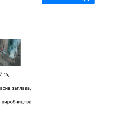
 га,
масив заплава,
о виробництва.