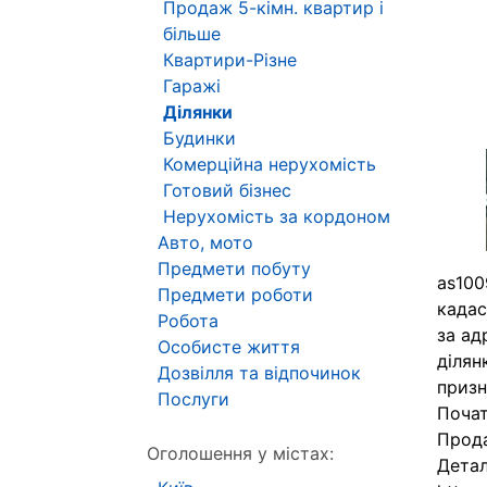
Продаж 5-кімн. квартир і
більше
Квартири-Різне
Гаражі
Ділянки
Будинки
Комерційна нерухомість
Готовий бізнес
Нерухомість за кордоном
Авто, мото
Предмети побуту
as100
Предмети роботи
кадас
Робота
за ад
Особисте життя
ділян
Дозвілля та відпочинок
призн
Послуги
Почат
Прод
Оголошення у містах:
Детал