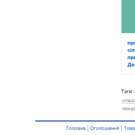
пр
сі
пр
Де
Тэги 
сіль
пока
сіль
сіль
сіль
Головна
|
Оголошення
|
Тов