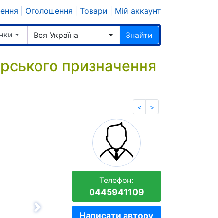
шення
|
Оголошення
|
Товари
|
Мій аккаунт
нки
Вся Україна
Знайти
арського призначення
<
>
Телефон:
0445941109
Вперёд
Написати автору