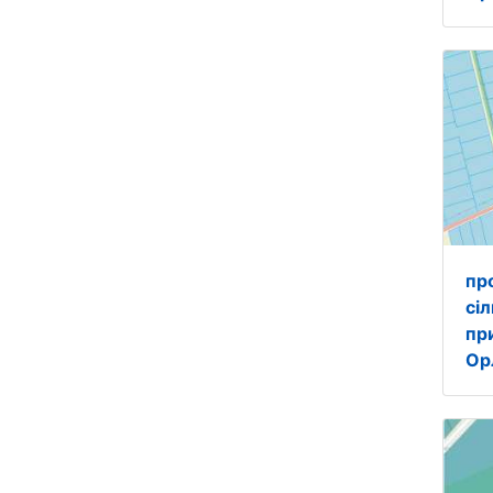
пр
сі
пр
Ор