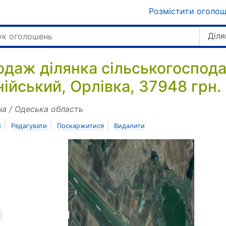
Розмістити оголо
Діля
одаж ділянка сільськогоспод
нійський, Орлівка, 37948 грн.
на / Одеська область
|
|
|
и
Редагувати
Поскаржитися
Видалити
азад