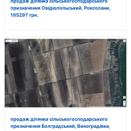
продаж ділянка сільськогосподарського
призначення Овідіопольський, Роксолани,
195297 грн.
продаж ділянка сільськогосподарського
призначення Болградський, Виноградівка,