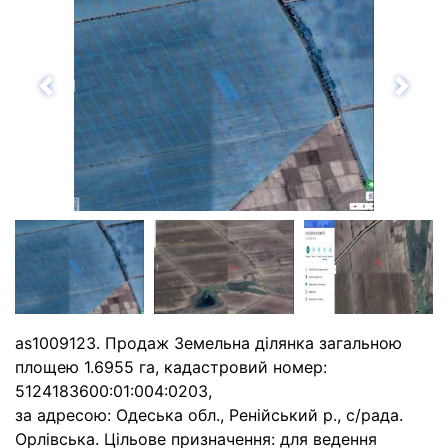
Назад
Впе
as1009123. Продаж Земельна ділянка загальною
площею 1.6955 га, кадастровий номер:
5124183600:01:004:0203,
за адресою: Одеська обл., Ренійський р., с/рада.
Орлівська. Цільове призначення: для ведення