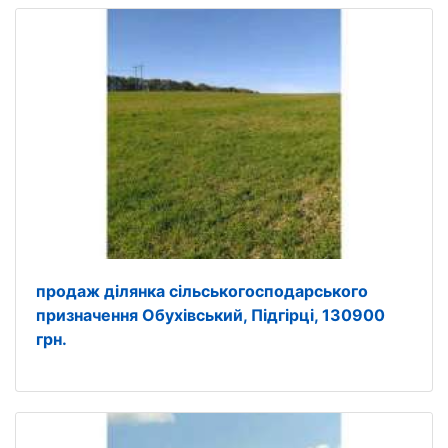
продаж ділянка сільськогосподарського
призначення Обухівський, Підгірці, 130900
грн.