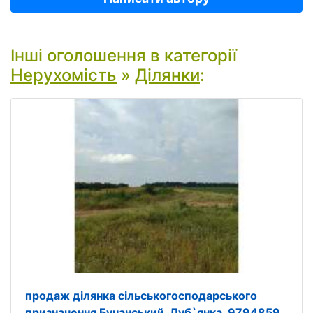
Інші оголошення в категорії
Нерухомість
»
Ділянки
:
продаж ділянка сільськогосподарського
призначення Бучанський, Луб`янка, 9794859