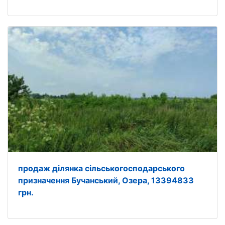
продаж ділянка сільськогосподарського
призначення Бучанський, Озера, 13394833
грн.