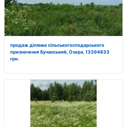
продаж ділянка сільськогосподарського
призначення Бучанський, Озера, 13394833
грн.