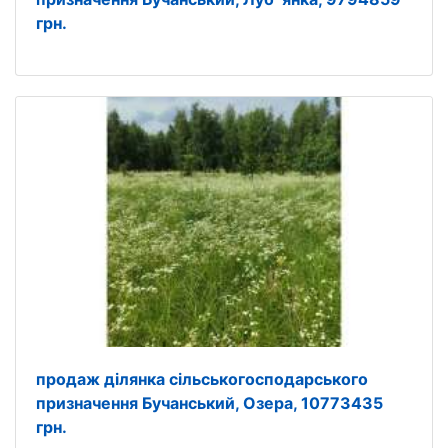
грн.
продаж ділянка сільськогосподарського
призначення Бучанський, Озера, 10773435
грн.