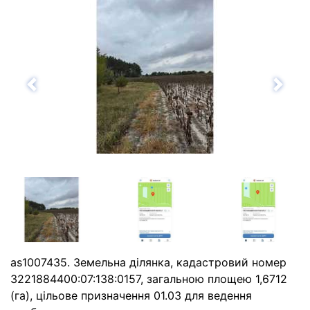
Назад
Впе
as1007435. Земельна ділянка, кадастровий номер
3221884400:07:138:0157, загальною площею 1,6712
(га), цільове призначення 01.03 для ведення