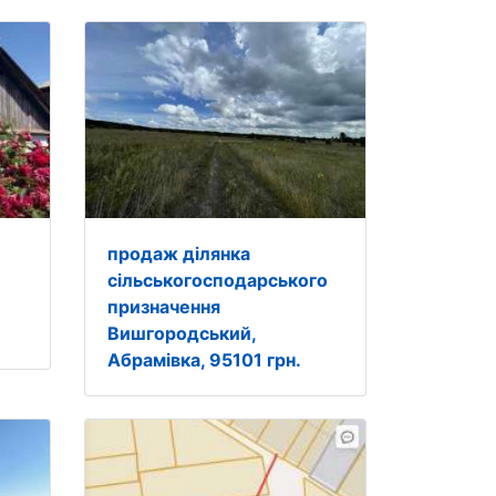
продаж ділянка
сільськогосподарського
призначення
Вишгородський,
Абрамівка, 95101 грн.