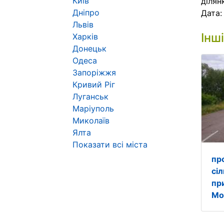
Київ
ділян
Дніпро
Дата
Львів
Інш
Харків
Донецьк
Одеса
Запоріжжя
Кривий Ріг
Луганськ
Маріуполь
Миколаїв
Ялта
Показати всі міста
пр
сі
пр
Мо