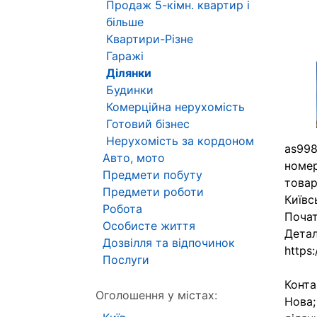
Продаж 5-кімн. квартир і
більше
Квартири-Різне
Гаражі
Ділянки
Будинки
Комерційна нерухомість
Готовий бізнес
Нерухомість за кордоном
as998
Авто, мото
номер
Предмети побуту
товар
Предмети роботи
Київс
Робота
Почат
Особисте життя
Детал
Дозвілля та відпочинок
https
Послуги
Конта
Оголошення у містах:
Нова;