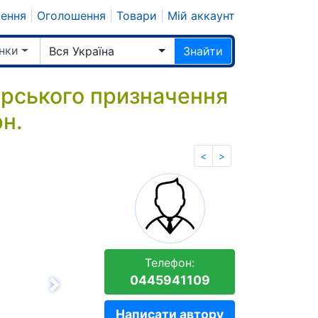
шення
|
Оголошення
|
Товари
|
Мій аккаунт
нки
Вся Україна
Знайти
арського призначення
рн.
<
>
Телефон:
0445941109
Вперёд
Написати автору