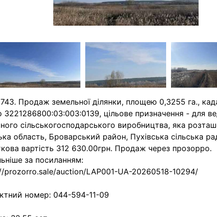
743. Продаж земельної ділянки, площею 0,3255 га., ка
 3221286800:03:003:0139, цільове призначення - для в
ного сільськогосподарського виробництва, яка розташ
ька область, Броварський район, Пухівська сільська ра
кова вартість 312 630.00грн. Продаж через прозорро.
ьніше за посиланням:
://prozorro.sale/auction/LAP001-UA-20260518-10294/
ктний номер: 044-594-11-09