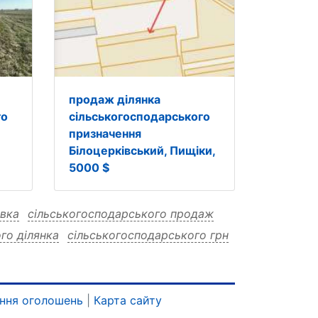
продаж ділянка
го
сільськогосподарського
призначення
Білоцерківський, Пищіки,
5000 $
івка
сільськогосподарського продаж
го ділянка
сільськогосподарського грн
ого 312630
ького 312630 продаж
дарського 312630 ділянка
ння оголошень
|
Карта сайту