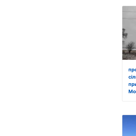
пр
сі
пр
Мо