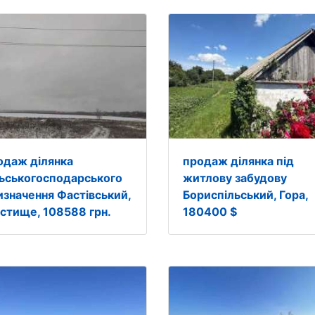
одаж ділянка
продаж ділянка під
льськогосподарського
житлову забудову
изначення Фастівський,
Бориспільський, Гора,
стище, 108588 грн.
180400 $