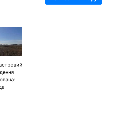
дастровий
едення
ована:
да