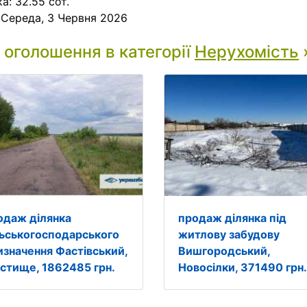
ка: 32.55 сот.
:
Середа, 3 Червня 2026
і оголошення в категорії
Нерухомість
одаж ділянка
продаж ділянка під
льськогосподарського
житлову забудову
изначення Фастівський,
Вишгородський,
стище, 1862485 грн.
Новосілки, 371490 грн.