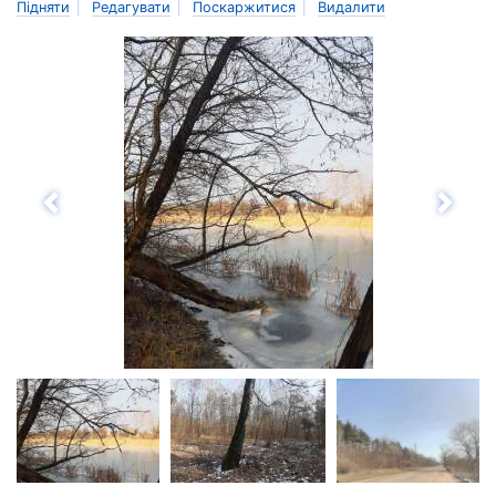
|
|
|
Підняти
Редагувати
Поскаржитися
Видалити
Назад
Впе